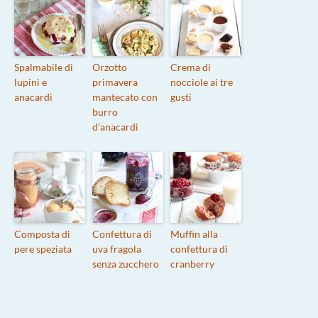
Spalmabile di
Orzotto
Crema di
lupini e
primavera
nocciole ai tre
anacardi
mantecato con
gusti
burro
d’anacardi
Composta di
Confettura di
Muffin alla
pere speziata
uva fragola
confettura di
senza zucchero
cranberry