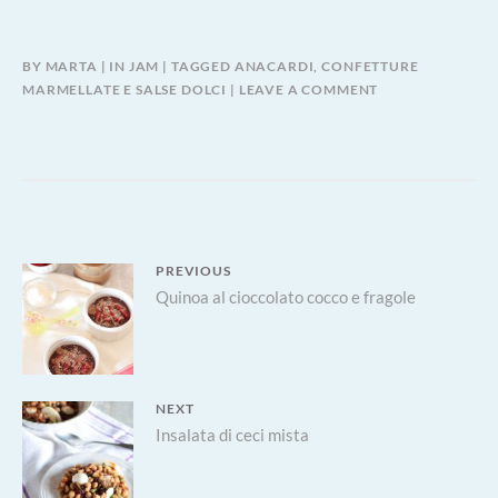
BY
MARTA
IN
JAM
TAGGED
ANACARDI
,
CONFETTURE
MARMELLATE E SALSE DOLCI
LEAVE A COMMENT
Navigazione
PREVIOUS
Previous
Quinoa al cioccolato cocco e fragole
articoli
post:
NEXT
Next
Insalata di ceci mista
post: