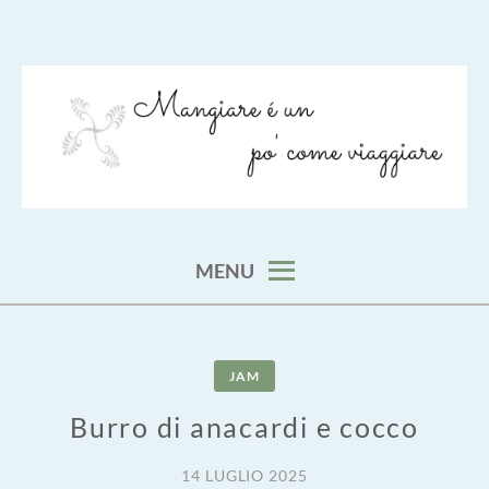
Skip
to
content
viaggia impara cucina e aggiungi un posto a tavola
VIAGGIARE COME MANGIARE
MENU
JAM
Burro di anacardi e cocco
14 LUGLIO 2025