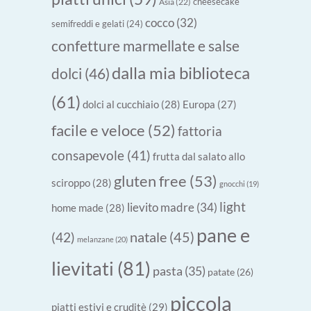
cheesecake
Asia
(22)
cocco
(32)
semifreddi e gelati
(24)
confetture marmellate e salse
dalla mia biblioteca
dolci
(46)
(61)
dolci al cucchiaio
(28)
Europa
(27)
facile e veloce
(52)
fattoria
consapevole
(41)
frutta dal salato allo
gluten free
(53)
sciroppo
(28)
gnocchi
(19)
light
lievito madre
(34)
home made
(28)
pane e
natale
(45)
(42)
melanzane
(20)
lievitati
(81)
pasta
(35)
patate
(26)
piccola
piatti estivi e cruditè
(29)