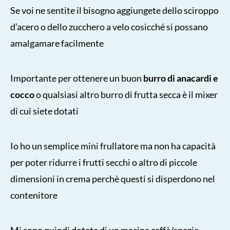
Se voi ne sentite il bisogno aggiungete dello sciroppo
d’acero o dello zucchero a velo cosicché si possano
amalgamare facilmente
Importante per ottenere un buon
burro di anacardi e
cocco
o qualsiasi altro burro di frutta secca è il mixer
di cui siete dotati
Io ho un semplice mini frullatore ma non ha capacità
per poter ridurre i frutti secchi o altro di piccole
dimensioni in crema perchè questi si disperdono nel
contenitore
Mi sono quindi dotata di un macina caffè/spezie