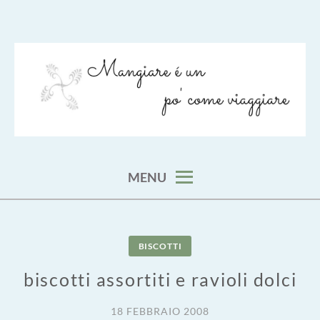
Skip
to
content
viaggia impara cucina e aggiungi un posto a tavola
VIAGGIARE COME MANGIARE
MENU
BISCOTTI
biscotti assortiti e ravioli dolci
18 FEBBRAIO 2008