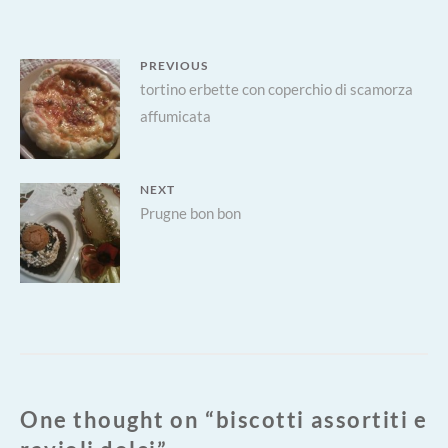
DOLCI
Navigazione
PREVIOUS
Previous
tortino erbette con coperchio di scamorza
articoli
affumicata
post:
NEXT
Next
Prugne bon bon
post:
One thought on “
biscotti assortiti e