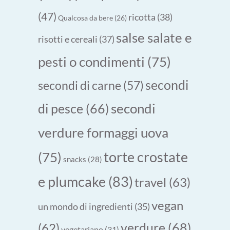
(47)
ricotta
(38)
Qualcosa da bere
(26)
salse salate e
risotti e cereali
(37)
pesti o condimenti
(75)
secondi
secondi di carne
(57)
secondi
di pesce
(66)
verdure formaggi uova
torte crostate
(75)
snacks
(28)
e plumcake
(83)
travel
(63)
vegan
un mondo di ingredienti
(35)
verdure
(68)
(62)
vegetariano
(31)