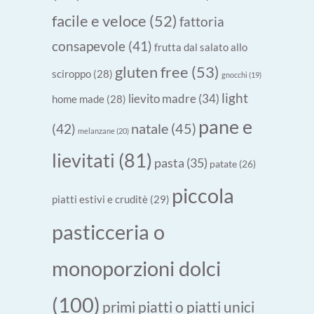
facile e veloce
(52)
fattoria
consapevole
(41)
frutta dal salato allo
gluten free
(53)
sciroppo
(28)
gnocchi
(19)
light
lievito madre
(34)
home made
(28)
pane e
natale
(45)
(42)
melanzane
(20)
lievitati
(81)
pasta
(35)
patate
(26)
piccola
piatti estivi e cruditè
(29)
pasticceria o
monoporzioni dolci
(100)
primi piatti o piatti unici