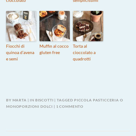
cioccolato
semplicissimi
Fiocchi di
Muffin al cocco
Torta al
quinoa d’avena
gluten free
cioccolato a
e semi
quadrotti
BY
MARTA
IN
BISCOTTI
TAGGED
PICCOLA PASTICCERIA O
SU
MONOPORZIONI DOLCI
1 COMMENTO
BISCOTTI
ASSORTITI
E
RAVIOLI