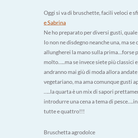
Oggi si va di bruschette, facili veloci e 
e Sabrina
Ne ho preparato per diversi gusti, quale
Io non ne disdegno neanche una, ma se ci
allungherei la mano sulla prima…forse p
molto…..ma se invece siete più classici e
andranno mai giù di moda allora andate 
vegetariano, ma ama comunque gusti a
…..la quarta è un mix di sapori prettame
introdurre una cena a tema di pesce….ins
tutte e quattro!!!
Bruschetta agrodolce