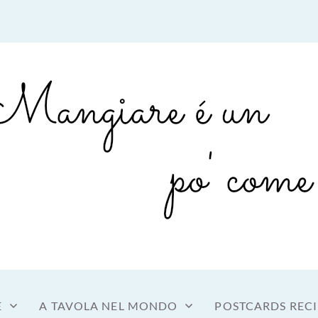
sto a tavola
OME MANGIARE
E
A TAVOLA NEL MONDO
POSTCARDS RECI