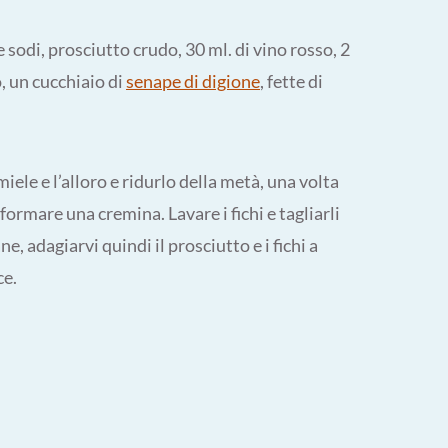
 e sodi, prosciutto crudo, 30 ml. di vino rosso, 2
o, un cucchiaio di
senape di digione
, fette di
miele e l’alloro e ridurlo della metà, una volta
ormare una cremina. Lavare i fichi e tagliarli
ne, adagiarvi quindi il prosciutto e i fichi a
ce.