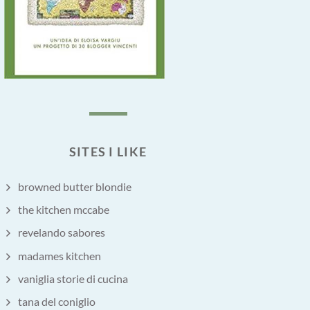
SITES I LIKE
browned butter blondie
the kitchen mccabe
revelando sabores
madames kitchen
vaniglia storie di cucina
tana del coniglio