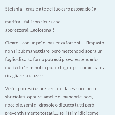
Stefania – grazie a te del tuo caro passaggio 😉
marifra – falli son sicura che
apprezzerai….golosona!!
Cleare – con un po' di pazienza forse sì…..l'impasto
non si può maneggiare, però mettendoci sopra un
foglio di carta forno potresti provare stenderlo,
metterlo 15 minuti o più, in frigo e poi cominciare a
ritagliare…ciauzzzz
Virò – potresti usare dei corn flakes poco poco
sbriciolati, oppure lamelle di mandorle, noci,
nocciole, semi di girasole o di zucca tutti però
preventivamente tostati…..se li fai mi dici come