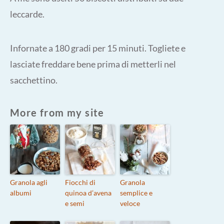
leccarde.
Infornate a 180 gradi per 15 minuti. Togliete e
lasciate freddare bene prima di metterli nel
sacchettino.
More from my site
Granola agli
Fiocchi di
Granola
albumi
quinoa d’avena
semplice e
e semi
veloce