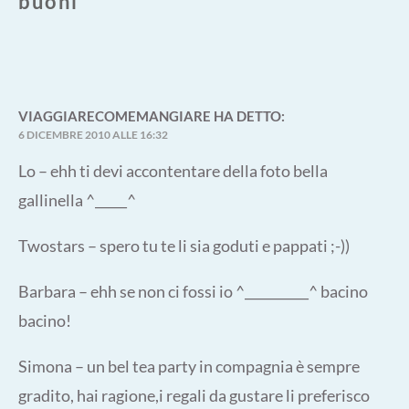
buoni
”
VIAGGIARECOMEMANGIARE
HA DETTO:
6 DICEMBRE 2010 ALLE 16:32
Lo – ehh ti devi accontentare della foto bella
gallinella ^_____^
Twostars – spero tu te li sia goduti e pappati ;-))
Barbara – ehh se non ci fossi io ^__________^ bacino
bacino!
Simona – un bel tea party in compagnia è sempre
gradito, hai ragione,i regali da gustare li preferisco