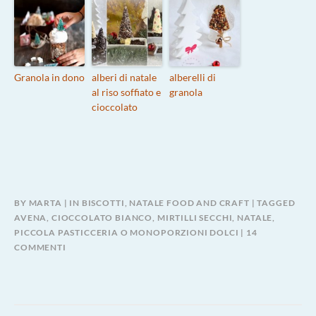
Granola in dono
alberi di natale
alberelli di
al riso soffiato e
granola
cioccolato
BY
MARTA
IN
BISCOTTI
,
NATALE FOOD AND CRAFT
TAGGED
AVENA
,
CIOCCOLATO BIANCO
,
MIRTILLI SECCHI
,
NATALE
,
PICCOLA PASTICCERIA O MONOPORZIONI DOLCI
14
SU
COMMENTI
CLASSICI
MA
SEMPRE
BUONI