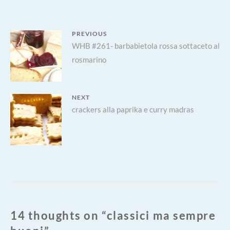
Navigazione
PREVIOUS
Previous
WHB #261- barbabietola rossa sottaceto al
articoli
rosmarino
post:
NEXT
Next
crackers alla paprika e curry madras
post:
14 thoughts on “
classici ma sempre