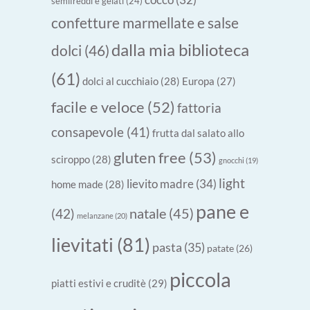
semifreddi e gelati
(24)
confetture marmellate e salse
dalla mia biblioteca
dolci
(46)
(61)
dolci al cucchiaio
(28)
Europa
(27)
facile e veloce
(52)
fattoria
consapevole
(41)
frutta dal salato allo
gluten free
(53)
sciroppo
(28)
gnocchi
(19)
light
lievito madre
(34)
home made
(28)
pane e
natale
(45)
(42)
melanzane
(20)
lievitati
(81)
pasta
(35)
patate
(26)
piccola
piatti estivi e cruditè
(29)