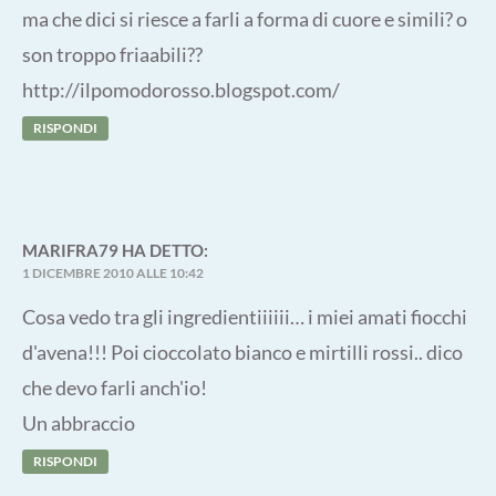
ma che dici si riesce a farli a forma di cuore e simili? o
son troppo friaabili??
http://ilpomodorosso.blogspot.com/
RISPONDI
MARIFRA79
HA DETTO:
1 DICEMBRE 2010 ALLE 10:42
Cosa vedo tra gli ingredientiiiiii… i miei amati fiocchi
d'avena!!! Poi cioccolato bianco e mirtilli rossi.. dico
che devo farli anch'io!
Un abbraccio
RISPONDI