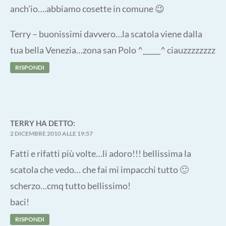
anch'io….abbiamo cosette in comune 😉
Terry – buonissimi davvero…la scatola viene dalla
tua bella Venezia…zona san Polo ^_____^ ciauzzzzzzzz
RISPONDI
TERRY
HA DETTO:
2 DICEMBRE 2010 ALLE 19:57
Fatti e rifatti più volte…li adoro!!! bellissima la
scatola che vedo… che fai mi impacchi tutto 🙂
scherzo…cmq tutto bellissimo!
baci!
RISPONDI