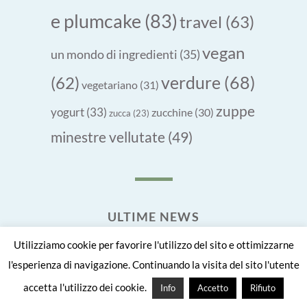
e plumcake
(83)
travel
(63)
vegan
un mondo di ingredienti
(35)
verdure
(68)
(62)
vegetariano
(31)
zuppe
yogurt
(33)
zucchine
(30)
zucca
(23)
minestre vellutate
(49)
ULTIME NEWS
Utilizziamo cookie per favorire l'utilizzo del sito e ottimizzarne
Crepes di quinoa al pomodoro e origano
l'esperienza di navigazione. Continuando la visita del sito l'utente
1 Luglio 2026
accetta l'utilizzo dei cookie.
Pane keto di thaina
1 Giugno 2026
Info
Accetto
Rifiuto