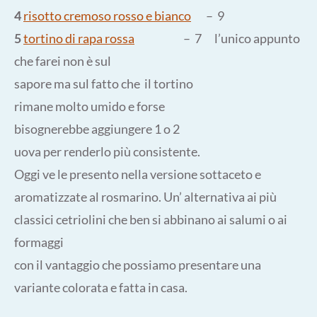
4
risotto cremoso rosso e bianco
– 9
5
tortino di rapa rossa
– 7 l’unico appunto
che farei non è sul
sapore ma sul fatto che il tortino
rimane molto umido e forse
bisognerebbe aggiungere 1 o 2
uova per renderlo più consistente.
Oggi ve le presento nella versione sottaceto e
aromatizzate al rosmarino. Un’ alternativa ai più
classici cetriolini che ben si abbinano ai salumi o ai
formaggi
con il vantaggio che possiamo presentare una
variante colorata e fatta in casa.