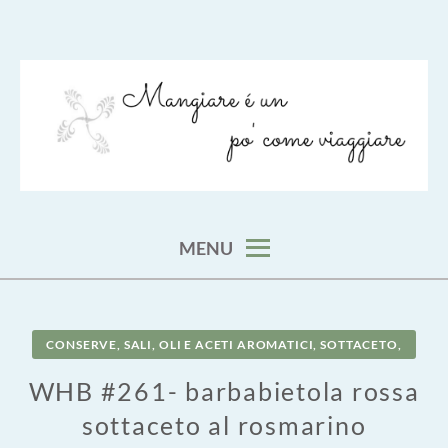
Skip
to
content
viaggia impara cucina e aggiungi un posto a tavola
VIAGGIARE COME MANGIARE
MENU
CONSERVE, SALI, OLI E ACETI AROMATICI, SOTTACETO,
WHB #261- barbabietola rossa
sottaceto al rosmarino