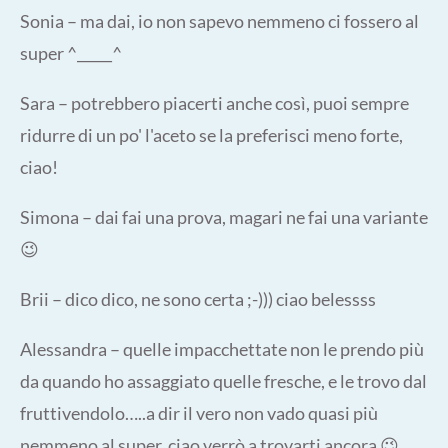
Sonia – ma dai, io non sapevo nemmeno ci fossero al
super ^_____^
Sara – potrebbero piacerti anche così, puoi sempre
ridurre di un po' l'aceto se la preferisci meno forte,
ciao!
Simona – dai fai una prova, magari ne fai una variante
😉
Brii – dico dico, ne sono certa ;-))) ciao belessss
Alessandra – quelle impacchettate non le prendo più
da quando ho assaggiato quelle fresche, e le trovo dal
fruttivendolo…..a dir il vero non vado quasi più
nemmeno al super, ciao verrò a trovarti ancora 😉