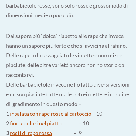
barbabietole rosse, sono solo rosse e grossomodo di
dimensioni medie o poco più.
Dal sapore più “dolce” rispetto alle rape che invece
hanno un sapore più forte e che si avvicina al rafano.
Delle rape io ho assaggiato le violette e non mi son
piaciute, delle altre varietà ancora non ho storia da
raccontarvi.
Delle barbabietole invece ne ho fatto diversi versioni
e mi son piaciute tutte ma le potrei mettere in ordine
di gradimento in questo modo –
1
insalata con rape rosse al cartoccio
– 10
2
fiori e colori nel piatto
– 10
3
rostì di rapa rossa
– 9