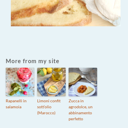
More from my site
Rapanelli in
Limoni confit
Zucca in
salamoia
sott’olio
agrodolce, un
(Marocco)
abbinamento
perfetto