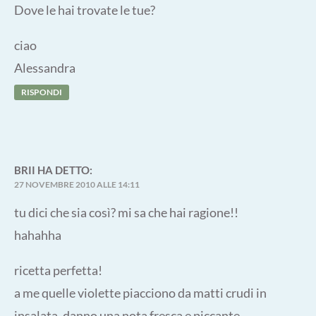
Dove le hai trovate le tue?
ciao
Alessandra
RISPONDI
BRII
HA DETTO:
27 NOVEMBRE 2010 ALLE 14:11
tu dici che sia così? mi sa che hai ragione!!
hahahha
ricetta perfetta!
a me quelle violette piacciono da matti crudi in
insalata, danno una nota fresca e piccante.