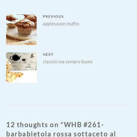
AL
ROSMARINO
Navigazione
PREVIOUS
Previous
applesauce muffin
articoli
post:
NEXT
Next
classici ma sempre buoni
post:
12 thoughts on “
WHB #261-
barbabietola rossa sottaceto al