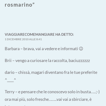
rosmarino
”
VIAGGIARECOMEMANGIARE
HA DETTO:
1 DICEMBRE 2010 ALLE 8:41
Barbara – brava, vai a vedere e informati 😉
Brii – vengo a curiosare la raccolta, baciuzzzzzz
dario – chissà, magari diventano fra le tue preferite
^____^
Terry – e pensare che le conoscevo solo in busta…..;-)
ora mai più, solo fresche……..vai vai a sbirciare, è