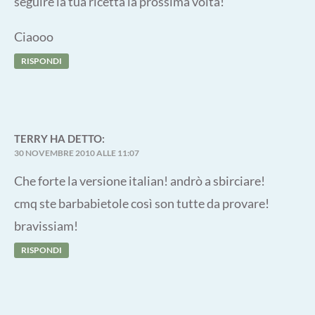
seguire la tua ricetta la prossima volta!
Ciaooo
RISPONDI
TERRY
HA DETTO:
30 NOVEMBRE 2010 ALLE 11:07
Che forte la versione italian! andrò a sbirciare!
cmq ste barbabietole così son tutte da provare!
bravissiam!
RISPONDI