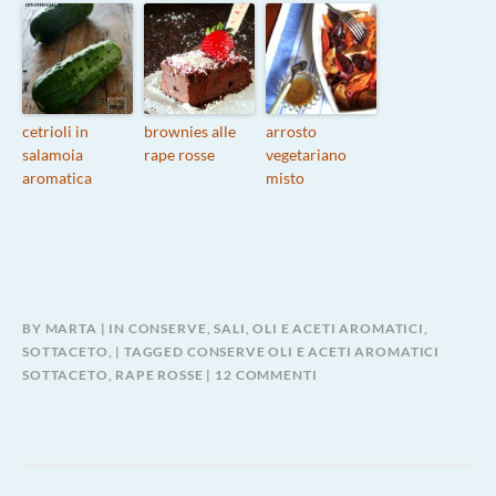
cetrioli in
brownies alle
arrosto
salamoia
rape rosse
vegetariano
aromatica
misto
BY
MARTA
IN
CONSERVE, SALI, OLI E ACETI AROMATICI,
SOTTACETO,
TAGGED
CONSERVE OLI E ACETI AROMATICI
SU
SOTTACETO
,
RAPE ROSSE
12 COMMENTI
WHB
#261-
BARBABIETOLA
ROSSA
SOTTACETO