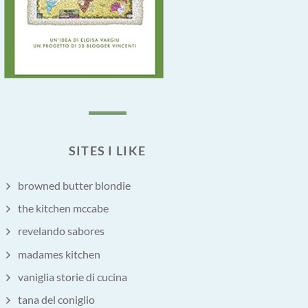
SITES I LIKE
browned butter blondie
the kitchen mccabe
revelando sabores
madames kitchen
vaniglia storie di cucina
tana del coniglio