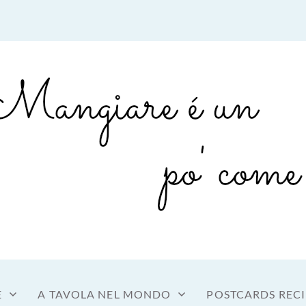
sto a tavola
OME MANGIARE
E
A TAVOLA NEL MONDO
POSTCARDS RECI