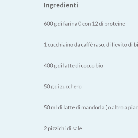
Ingredienti
600 g di farina 0 con 12 di proteine
1 cucchiaino da caffè raso, di lievito di b
400 g di latte di cocco bio
50 g di zucchero
50 ml di latte di mandorla ( o altro a pia
2 pizzichi di sale