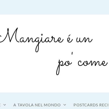
sto a tavola
OME MANGIARE
E
A TAVOLA NEL MONDO
POSTCARDS RECI