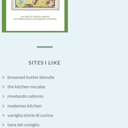
SITES I LIKE
browned butter blondie
the kitchen mccabe
revelando sabores
madames kitchen
vaniglia storie di cucina
tana del coniglio