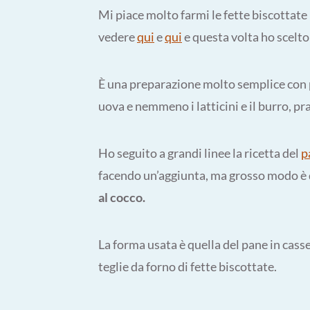
Mi piace molto farmi le fette biscottate i
vedere
qui
e
qui
e questa volta ho scelto
È una preparazione molto semplice con po
uova e nemmeno i latticini e il burro, p
Ho seguito a grandi linee la ricetta del
p
facendo un’aggiunta, ma grosso modo è q
al cocco.
La forma usata è quella del pane in cass
teglie da forno di fette biscottate.