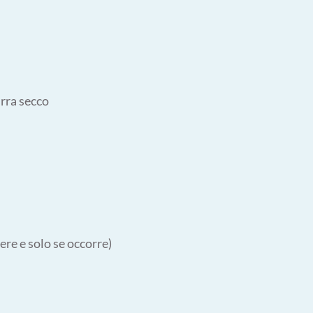
irra secco
cere e solo se occorre)