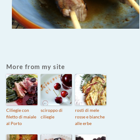
More from my site
Ciliegie con
sciroppo di
rostì di mele
filetto di maiale
ciliegie
rosse e bianche
al Porto
alle erbe