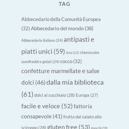
TAG
Abbecedario della Comunità Europea
Abbecedario del mondo
(38)
(32)
antipasti e
Abbecedario italiano
(24)
piatti unici
(59)
cheesecake
Asia
(22)
cocco
(32)
semifreddi e gelati
(24)
confetture marmellate e salse
dalla mia biblioteca
dolci
(46)
(61)
dolci al cucchiaio
(28)
Europa
(27)
facile e veloce
(52)
fattoria
consapevole
(41)
frutta dal salato allo
gluten free
(53)
sciroppo
(28)
gnocchi
(19)