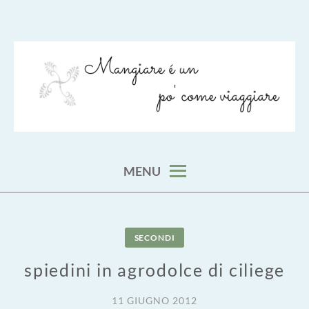
Skip
to
content
viaggia impara cucina e aggiungi un posto a tavola
VIAGGIARE COME MANGIARE
MENU
SECONDI
spiedini in agrodolce di ciliege
11 GIUGNO 2012