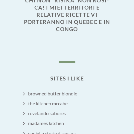
CHI NON “RISIKA” NON ROSI-
CA! I MIEI TERRITORI E
RELATIVE RICETTE VI
PORTERANNO IN QUEBEC E IN
CONGO
SITES I LIKE
browned butter blondie
the kitchen mccabe
revelando sabores
madames kitchen
vaniglia storie di cucina