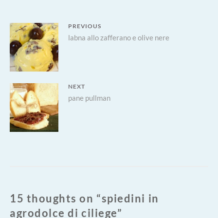
Navigazione
PREVIOUS
Previous
labna allo zafferano e olive nere
articoli
post:
NEXT
Next
pane pullman
post:
15 thoughts on “
spiedini in
agrodolce di ciliege
”