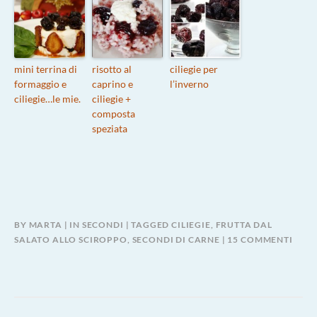
mini terrina di
risotto al
ciliegie per
formaggio e
caprino e
l’inverno
ciliegie…le mie.
ciliegie +
composta
speziata
BY
MARTA
IN
SECONDI
TAGGED
CILIEGIE
,
FRUTTA DAL
SU
SALATO ALLO SCIROPPO
,
SECONDI DI CARNE
15 COMMENTI
SPIE
IN
AGR
DI
CILI