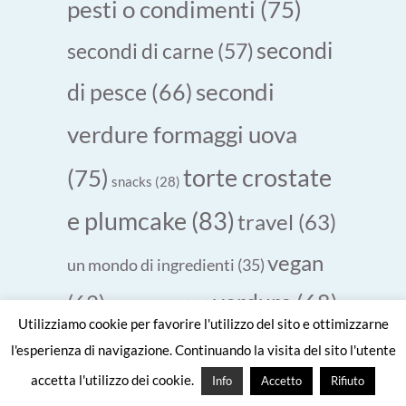
pesti o condimenti
(75)
secondi
secondi di carne
(57)
secondi
di pesce
(66)
verdure formaggi uova
torte crostate
(75)
snacks
(28)
e plumcake
(83)
travel
(63)
vegan
un mondo di ingredienti
(35)
verdure
(68)
(62)
vegetariano
(31)
Utilizziamo cookie per favorire l'utilizzo del sito e ottimizzarne
zuppe
yogurt
(33)
zucchine
(30)
zucca
(23)
l'esperienza di navigazione. Continuando la visita del sito l'utente
minestre vellutate
(49)
accetta l'utilizzo dei cookie.
Info
Accetto
Rifiuto