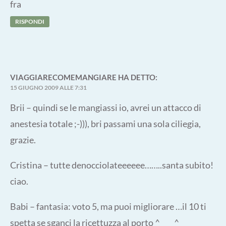
fra
RISPONDI
VIAGGIARECOMEMANGIARE
HA DETTO:
15 GIUGNO 2009 ALLE 7:31
Brii – quindi se le mangiassi io, avrei un attacco di
anestesia totale ;-))), bri passami una sola ciliegia,
grazie.
Cristina – tutte denocciolateeeeee……..santa subito!
ciao.
Babi – fantasia: voto 5, ma puoi migliorare …il 10 ti
spetta se sganci la ricettuzza al porto ^____^