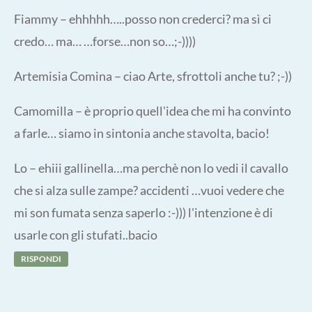
Fiammy – ehhhhh…..posso non crederci? ma sì ci
credo… ma… …forse…non so…;-))))
Artemisia Comina – ciao Arte, sfrottoli anche tu? ;-))
Camomilla – è proprio quell'idea che mi ha convinto
a farle… siamo in sintonia anche stavolta, bacio!
Lo – ehiii gallinella…ma perchè non lo vedi il cavallo
che si alza sulle zampe? accidenti …vuoi vedere che
mi son fumata senza saperlo :-))) l'intenzione è di
usarle con gli stufati..bacio
RISPONDI