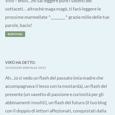
Virò – ehiiii…mi sai leggere pure i vasetti dei
sottaceti… altrochè maga magò, ti farò leggere le
prossime marmellate ^________^ grazie mille delle tue
parole, bacio!
RISPONDI
VIRÒ
HA DETTO:
15 GIUGNO 2009 ALLE 10:51
Ah…io ci vedo un flash del passato (mia madre che
accompagnava il lesso con la mostarda), un flash del
presente (un vasetto di passione e curiosità per gli
abbinamenti insoliti), un flash del futuro (il tuo blog
con il doppio di lettori affezionati, conquistati dalla