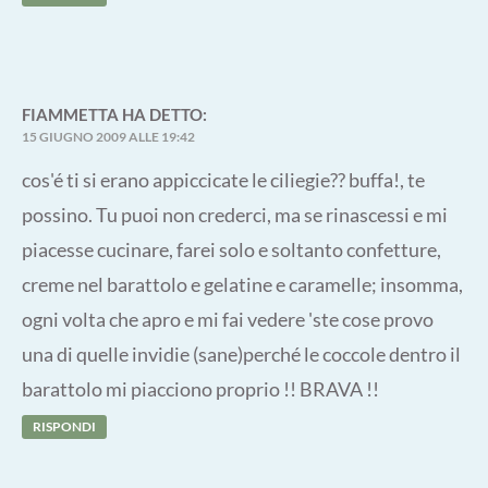
FIAMMETTA
HA DETTO:
15 GIUGNO 2009 ALLE 19:42
cos'é ti si erano appiccicate le ciliegie?? buffa!, te
possino. Tu puoi non crederci, ma se rinascessi e mi
piacesse cucinare, farei solo e soltanto confetture,
creme nel barattolo e gelatine e caramelle; insomma,
ogni volta che apro e mi fai vedere 'ste cose provo
una di quelle invidie (sane)perché le coccole dentro il
barattolo mi piacciono proprio !! BRAVA !!
RISPONDI