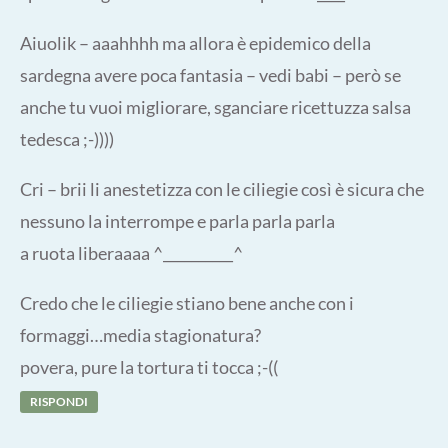
Aiuolik – aaahhhh ma allora è epidemico della
sardegna avere poca fantasia – vedi babi – però se
anche tu vuoi migliorare, sganciare ricettuzza salsa
tedesca ;-))))
Cri – brii li anestetizza con le ciliegie così è sicura che
nessuno la interrompe e parla parla parla
a ruota liberaaaa ^__________^
Credo che le ciliegie stiano bene anche con i
formaggi…media stagionatura?
povera, pure la tortura ti tocca ;-((
RISPONDI