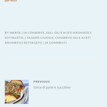
perfetto
BY
MARTA
IN
CONSERVE, SALI, OLI E ACETI AROMATICI,
SOTTACETO,
TAGGED
CILIEGIE
,
CONSERVE OLI E ACETI
SU
AROMATICI SOTTACETO
24 COMMENTI
SOTTACETO
DI
CILIEGIE
Navigazione
PREVIOUS
Previous
torta di pane e zucchine
articoli
post: