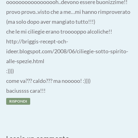
ooooooooooooooooh..devono essere buonizzime!!
provo provo..visto che a me…mi hanno rimproverato
(ma solo dopo aver mangiato tutto!!!)
che le mi ciliegie erano trooooppo alcoliche!!
http://briggis-recept-och-
ideer.blogspot.com/2008/06/ciliegie-sotto-spirito-
alle-spezie.html
:))))
come va??? caldo??? ma nooooo! :))))
baciussss cara!!!
RISPONDI