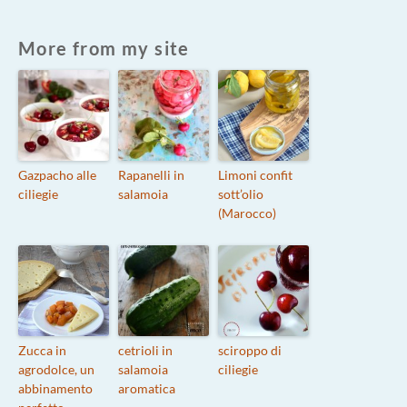
More from my site
Gazpacho alle
Rapanelli in
Limoni confit
ciliegie
salamoia
sott’olio
(Marocco)
Zucca in
cetrioli in
sciroppo di
agrodolce, un
salamoia
ciliegie
abbinamento
aromatica