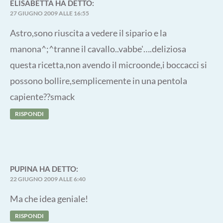
ELISABETTA
HA DETTO:
27 GIUGNO 2009 ALLE 16:55
Astro,sono riuscita a vedere il sipario e la
manona^;^tranne il cavallo..vabbe'….deliziosa
questa ricetta,non avendo il microonde,i boccacci si
possono bollire,semplicemente in una pentola
capiente??smack
RISPONDI
PUPINA
HA DETTO:
22 GIUGNO 2009 ALLE 6:40
Ma che idea geniale!
RISPONDI