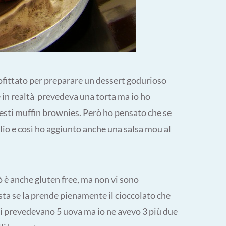
rofittato per preparare un dessert godurioso
 in realtà prevedeva una torta ma io ho
esti muffin brownies. Però ho pensato che se
glio e così ho aggiunto anche una salsa mou al
iò è anche gluten free, ma non vi sono
ta se la prende pienamente il cioccolato che
 si prevedevano 5 uova ma io ne avevo 3 più due