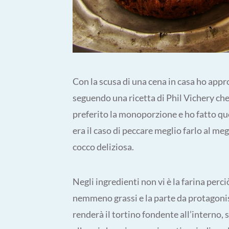
Con la scusa di una cena in casa ho app
seguendo una ricetta di Phil Vichery che
preferito la monoporzione e ho fatto qu
era il caso di peccare meglio farlo al me
cocco deliziosa.
Negli ingredienti non vi è la farina perc
nemmeno grassi e la parte da protagonis
renderà il tortino fondente all’interno,