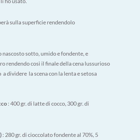
li ho usato.
eperà sulla superficie rendendolo
o nascosto sotto, umido e fondente, e
ro rendendo così il finale della cena lussurioso
a dividere la scena con la lenta e setosa
cco
: 400 gr. di latte di cocco, 300 gr. di
n)
: 280 gr. di cioccolato fondente al 70%, 5