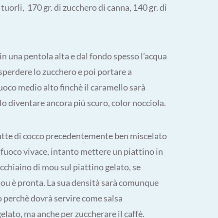
 tuorli, 170 gr. di zucchero di canna, 140 gr. di
in una pentola alta e dal fondo spesso l’acqua
sperdere lo zucchero e poi portare a
 fuoco medio alto finchè il caramello sarà
o diventare ancora più scuro, color nocciola.
 latte di cocco precedentemente ben miscelato
 a fuoco vivace, intanto mettere un piattino in
cchiaino di mou sul piattino gelato, se
 mou è pronta. La sua densità sarà comunque
o perchè dovrà servire come salsa
lato, ma anche per zuccherare il caffè.