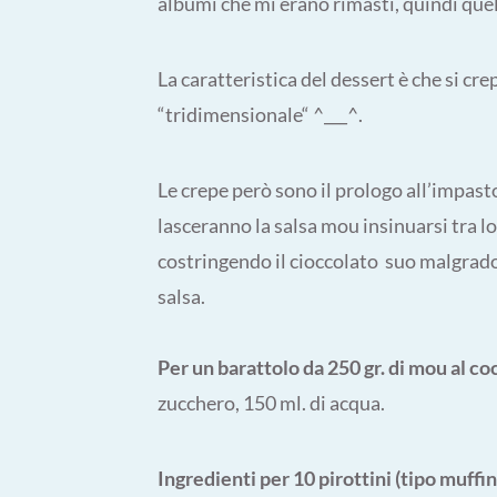
albumi che mi erano rimasti, quindi quel
La caratteristica del dessert è che si cr
“tridimensionale“ ^___^.
Le crepe però sono il prologo all’impast
lasceranno la salsa mou insinuarsi tra lo
costringendo il cioccolato suo malgrado 
salsa.
Per un barattolo da 250 gr. di mou al co
zucchero, 150 ml. di acqua.
Ingredienti per 10 pirottini (tipo muffi