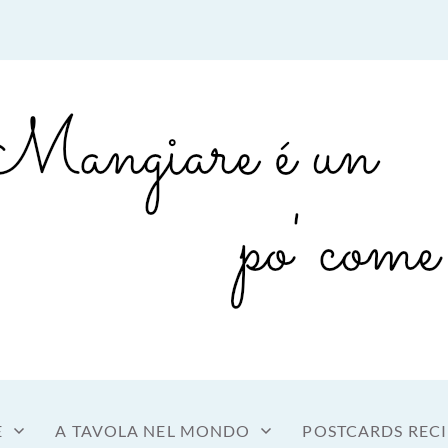
sto a tavola
OME MANGIARE
E
A TAVOLA NEL MONDO
POSTCARDS RECI