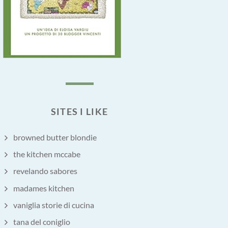
SITES I LIKE
browned butter blondie
the kitchen mccabe
revelando sabores
madames kitchen
vaniglia storie di cucina
tana del coniglio