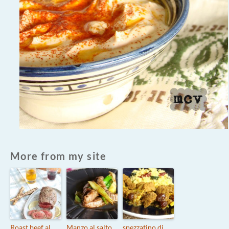
More from my site
Roast beef al
Manzo al salto
spezzatino di