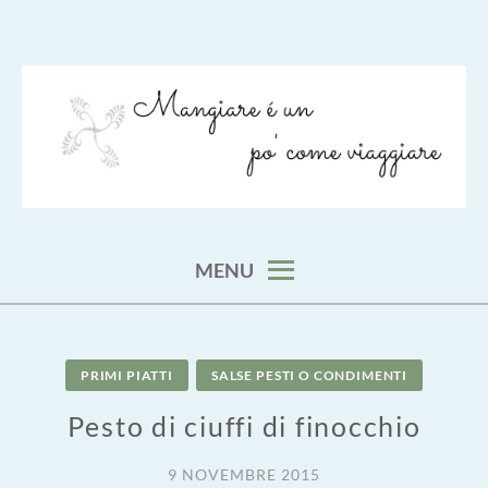
Skip
to
content
viaggia impara cucina e aggiungi un posto a tavola
VIAGGIARE COME MANGIARE
MENU
PRIMI PIATTI
SALSE PESTI O CONDIMENTI
Pesto di ciuffi di finocchio
9 NOVEMBRE 2015