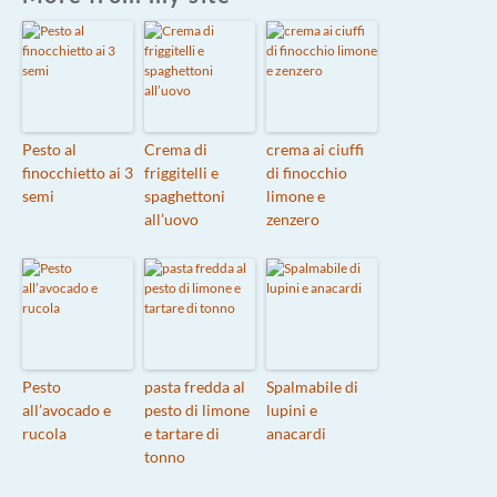
Pesto al
Crema di
crema ai ciuffi
finocchietto ai 3
friggitelli e
di finocchio
semi
spaghettoni
limone e
all’uovo
zenzero
Pesto
pasta fredda al
Spalmabile di
all’avocado e
pesto di limone
lupini e
rucola
e tartare di
anacardi
tonno