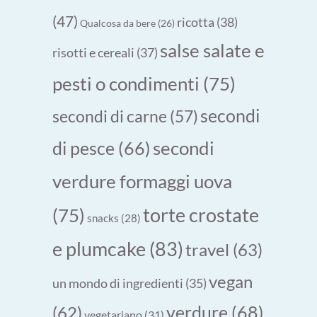
(47)
ricotta
(38)
Qualcosa da bere
(26)
salse salate e
risotti e cereali
(37)
pesti o condimenti
(75)
secondi
secondi di carne
(57)
secondi
di pesce
(66)
verdure formaggi uova
torte crostate
(75)
snacks
(28)
e plumcake
(83)
travel
(63)
vegan
un mondo di ingredienti
(35)
verdure
(68)
(62)
vegetariano
(31)