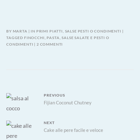
BY
MARTA
IN
PRIMI PIATTI
,
SALSE PESTI O CONDIMENTI
TAGGED
FINOCCHI
,
PASTA
,
SALSE SALATE E PESTI O
SU
CONDIMENTI
2 COMMENTI
PESTO
DI
CIUFFI
DI
FINOCCHIO
Navigazione
PREVIOUS
Previous
Fijian Coconut Chutney
articoli
post:
NEXT
Next
Cake alle pere facile e veloce