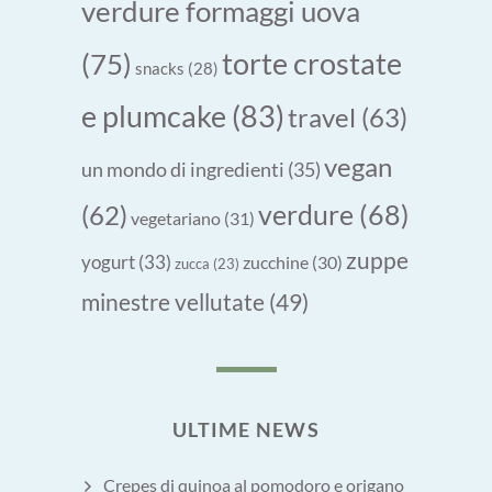
verdure formaggi uova
torte crostate
(75)
snacks
(28)
e plumcake
(83)
travel
(63)
vegan
un mondo di ingredienti
(35)
verdure
(68)
(62)
vegetariano
(31)
zuppe
yogurt
(33)
zucchine
(30)
zucca
(23)
minestre vellutate
(49)
ULTIME NEWS
Crepes di quinoa al pomodoro e origano