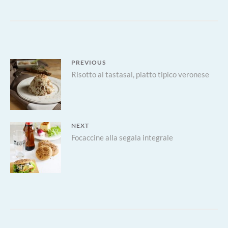
GRATINATI
AL
FORNO
Navigazione
PREVIOUS
Previous
Risotto al tastasal, piatto tipico veronese
articoli
post:
NEXT
Next
Focaccine alla segala integrale
post: