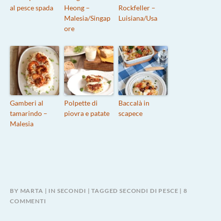
al pesce spada
Heong –
Rockfeller –
Malesia/Singap
Luisiana/Usa
ore
Gamberi al
Polpette di
Baccalà in
tamarindo –
piovra e patate
scapece
Malesia
BY
MARTA
IN
SECONDI
TAGGED
SECONDI DI PESCE
8
SU
COMMENTI
CALAMARI