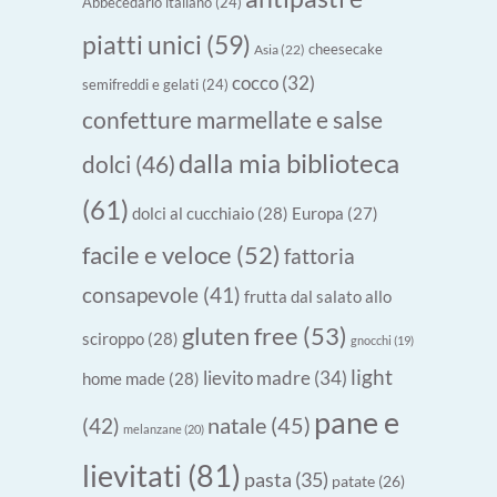
Abbecedario italiano
(24)
piatti unici
(59)
cheesecake
Asia
(22)
cocco
(32)
semifreddi e gelati
(24)
confetture marmellate e salse
dalla mia biblioteca
dolci
(46)
(61)
dolci al cucchiaio
(28)
Europa
(27)
facile e veloce
(52)
fattoria
consapevole
(41)
frutta dal salato allo
gluten free
(53)
sciroppo
(28)
gnocchi
(19)
light
lievito madre
(34)
home made
(28)
pane e
natale
(45)
(42)
melanzane
(20)
lievitati
(81)
pasta
(35)
patate
(26)