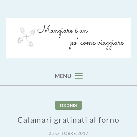
Skip
to
content
viaggia impara cucina e aggiungi un posto a tavola
VIAGGIARE COME MANGIARE
MENU
SECONDI
Calamari gratinati al forno
25 OTTOBRE 2017