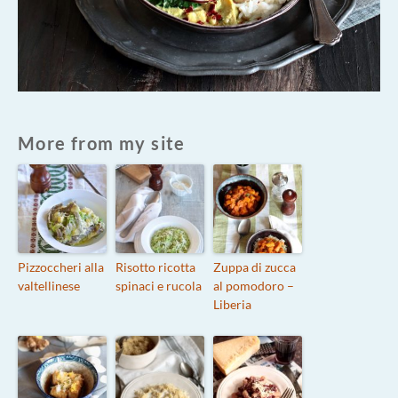
More from my site
Pizzoccheri alla
Risotto ricotta
Zuppa di zucca
valtellinese
spinaci e rucola
al pomodoro –
Liberia