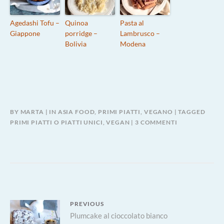
Agedashi Tofu –
Quinoa
Pasta al
Giappone
porridge –
Lambrusco –
Bolivia
Modena
BY
MARTA
IN
ASIA FOOD
,
PRIMI PIATTI
,
VEGANO
TAGGED
SU
PRIMI PIATTI O PIATTI UNICI
,
VEGAN
3 COMMENTI
CURRY
VEGANO
Navigazione
PREVIOUS
Previous
Plumcake al cioccolato bianco
articoli