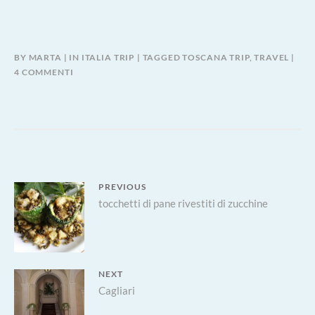
BY
MARTA
IN
ITALIA TRIP
TAGGED
TOSCANA TRIP
,
TRAVEL
SU
4 COMMENTI
FIRENZE
Navigazione
PREVIOUS
Previous
tocchetti di pane rivestiti di zucchine
articoli
post:
NEXT
Next
Cagliari
post: