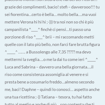
grazie dei complimenti, bacio! stefi – davverooo!!! tu
sei fiorentina…certo è bella… molto bella….ma vuoi
mettere Verona hi hi hi ;-))) tra noi non so chi è più
campanilista ^____^ finchè ci pensi…ti passo una
porzione di riso ^____^ brii – mi raccomando metti
quelle con il lato più bello, non farci fare brutta figura
^_____^ ……. a Bussolengo alle 7,35 ????? ma devo
mettermi la sveglia….o me la dai tu come ieri ^_____^
Luca and Sabrina – davvero una bella giornata….il
riso come consistenza assomiglia al venere e si
presta bene a cosumarlo freddo…almeno secondo
me, baci! Daphne – quindi lo conosci… aspetto anche
una tua ricettina ;-)) Tatiana – tesora, tu hai fatto
tutto al meglio e anche di più… son contenta che ti