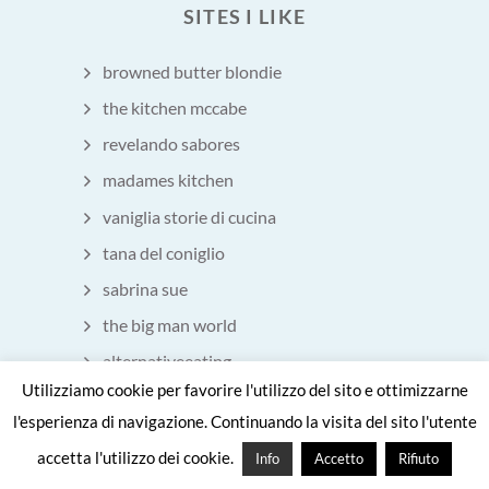
SITES I LIKE
browned butter blondie
the kitchen mccabe
revelando sabores
madames kitchen
vaniglia storie di cucina
tana del coniglio
sabrina sue
the big man world
alternativeeating
Utilizziamo cookie per favorire l'utilizzo del sito e ottimizzarne
Eatchofood
l'esperienza di navigazione. Continuando la visita del sito l'utente
accetta l'utilizzo dei cookie.
Info
Accetto
Rifiuto