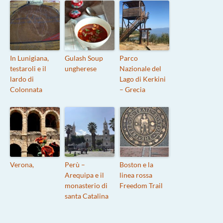
In Lunigiana,
Gulash Soup
Parco
testaroli e il
ungherese
Nazionale del
lardo di
Lago di Kerkini
Colonnata
– Grecia
Verona,
Perù –
Boston e la
Arequipa e il
linea rossa
monasterio di
Freedom Trail
santa Catalina