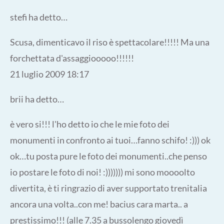
stefi ha detto…
Scusa, dimenticavo il riso è spettacolare!!!!! Ma una
forchettata d'assaggiooooo!!!!!!
21 luglio 2009 18:17
brii ha detto…
è vero si!!! l'ho detto io che le mie foto dei
monumenti in confronto ai tuoi…fanno schifo! :))) ok
ok…tu posta pure le foto dei monumenti..che penso
io postare le foto di noi! :))))))) mi sono moooolto
divertita, è ti ringrazio di aver supportato trenitalia
ancora una volta..con me! bacius cara marta.. a
prestissimo!!! (alle 7.35 a bussolengo giovedì