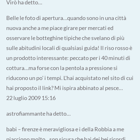
Virò ha detto…
Belle le foto di apertura…quando sono in una città
nuova anche a me piace girare per mercati ed
osservare le botteghine tipiche che svelano di più
sulle abitudini locali di qualsiasi guida! Il riso rosso è
un prodotto interessante: peccato per i 40 minuti di
cottura…ma forse con la pentola a pressione si
riducono un po' i tempi. L'hai acquistato nel sito di cui
hai proposto il link? Mi ispira abbinato al pesce…
22 luglio 2009 15:16
astrofiammante ha detto…
babi – firenze è meravigliosa e i della Robbia a me
piacciono molto…son sicura che hai dei bei ricordi…