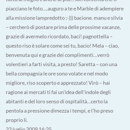
piacciano le foto….auguro a te e Marble di adempiere
alla missione lampredotto ;-))) bacione. manu e silvia
– cercherò di postare prima delle prossime vacanze,
grazie di avermelo ricordato, baci! pagnottella –
questo riso è solare come sei tu, bacio! Mela – ciao,
benvenuta qui e grazie dei complimenti…verrò
volentieri a farti visita, a presto! Saretta – con una
bella compagnia le ore sono volate e nel modo
migliore, riso scoperto e apprezzato! Virò – hai
ragione ai mercati ti fai un'idea dell'indole degli
abitanti e del loro senso di ospitalità…certo la
pentola a pressione dimezza i tempi, e l'ho preso
proprio lì.
22 luglio 2009 16:25