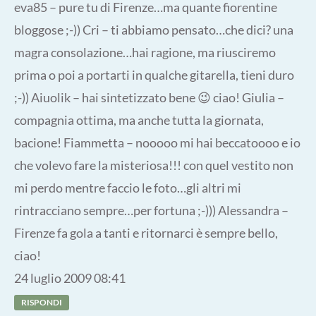
eva85 – pure tu di Firenze…ma quante fiorentine
bloggose ;-)) Cri – ti abbiamo pensato…che dici? una
magra consolazione…hai ragione, ma riusciremo
prima o poi a portarti in qualche gitarella, tieni duro
;-)) Aiuolik – hai sintetizzato bene 😉 ciao! Giulia –
compagnia ottima, ma anche tutta la giornata,
bacione! Fiammetta – nooooo mi hai beccatoooo e io
che volevo fare la misteriosa!!! con quel vestito non
mi perdo mentre faccio le foto…gli altri mi
rintracciano sempre…per fortuna ;-))) Alessandra –
Firenze fa gola a tanti e ritornarci è sempre bello,
ciao!
24 luglio 2009 08:41
RISPONDI