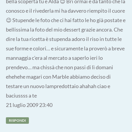
bella scoperta tu e Alda 😉 Bri ormai è da tanto che la
conosco e il rivederla mi ha davvero riempito il cuore
😉 Stupende le foto che ci hai fatto le ho già postate e
bellissima la foto del mio dessert grazie ancora. Che
dire la tua ricetta è stupenda adoro il riso in tutte le
sue forme e colori… e sicuramente la proverò a breve
mannaggia c'era al mercato a saperlo ieri lo
prendevo… ma chissà che non passi di lì domani
ehehehe magari con Marble abbiamo deciso di
testare un nuovo lampredottaio ahahah ciao e
baciussss a te
21 luglio 2009 23:40
RISPONDI