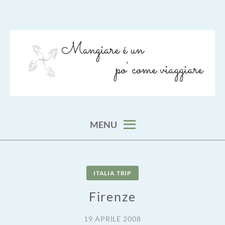
Skip
to
content
viaggia impara cucina e aggiungi un posto a tavola
VIAGGIARE COME MANGIARE
MENU
ITALIA TRIP
Firenze
19 APRILE 2008