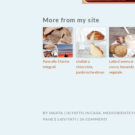
More from my site
Pane alle 3 farine
challah a
Latte d’avena al
integrali
chiocciola,
cocco, bevanda
panbrioche ebreo
vegetale
BY
MARTA
IN
FATTO IN CASA
,
MEDIORIENTE 
SU
PANE E LIEVITATI
36 COMMENTI
LABNE,
FORMAGGIO