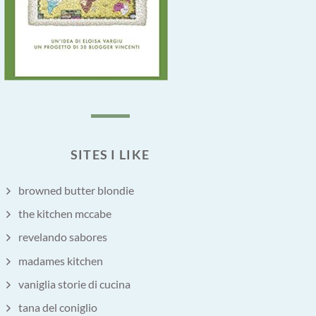
SITES I LIKE
browned butter blondie
the kitchen mccabe
revelando sabores
madames kitchen
vaniglia storie di cucina
tana del coniglio