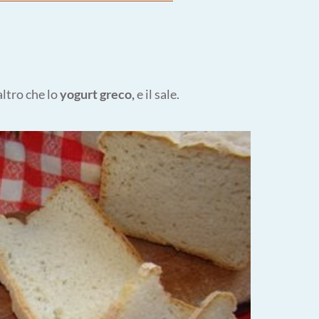
altro che lo
yogurt greco,
e il sale.