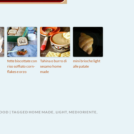
fette biscottate con
Tahina o burro di
mini brioche light
riso soffiato corn-
sesamo home
alle patate
flakes e orzo
made
FOOD
TAGGED
HOME MADE
,
LIGHT
,
MEDIORIENTE
,