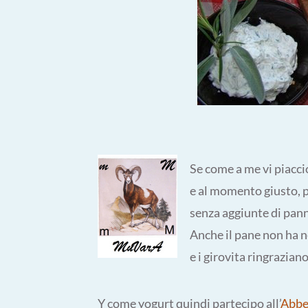
Se come a me vi piaccio
e al momento giusto, p
senza aggiunte di pa
Anche il pane non ha n
e i girovita ringrazi
Y come yogurt quindi partecipo all’
Abbe