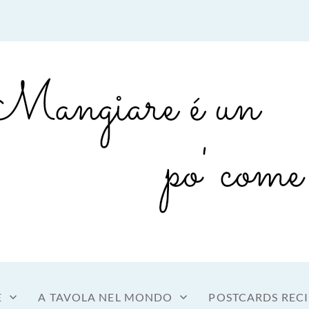
sto a tavola
OME MANGIARE
E
A TAVOLA NEL MONDO
POSTCARDS RECI