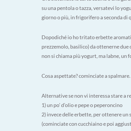
su una pentola o tazza, versatevi lo yogu
giorno o più, in frigorifero a seconda di
Dopodiché io ho tritato erbette aromati
prezzemolo, basilico) da ottenerne due c
non si chiama più yogurt, ma labne, un 
Cosa aspettate? cominciate a spalmare.
Alternative se non vi interessa stare a 
1) un po’ d’olio e pepe o peperoncino
2) invece delle erbette, per ottenere un
(cominciate con cucchiaino e poi aggiust