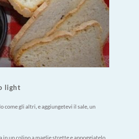
 light
come gli altri, e aggiungetevi il sale, un
a in un colino a maglie strette e appoggiatelo