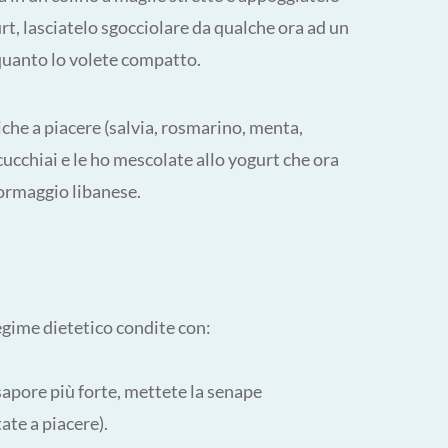
rt, lasciatelo sgocciolare da qualche ora ad un
 quanto lo volete compatto.
che a piacere (salvia, rosmarino, menta,
ucchiai e le ho mescolate allo yogurt che ora
formaggio libanese.
regime dietetico condite con:
 sapore più forte, mettete la senape
ate a piacere).