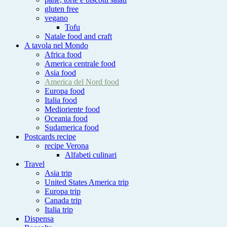
gluten free
vegano
Tofu
Natale food and craft
A tavola nel Mondo
Africa food
America centrale food
Asia food
America del Nord food
Europa food
Italia food
Medioriente food
Oceania food
Sudamerica food
Postcards recipe
recipe Verona
Alfabeti culinari
Travel
Asia trip
United States America trip
Europa trip
Canada trip
Italia trip
Dispensa