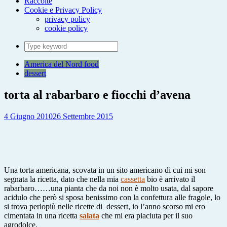
Raccolte
Cookie e Privacy Policy
privacy policy
cookie policy
Search
for:
America del Nord food
dessert
torta al rabarbaro e fiocchi d’avena
4 Giugno 2010
26 Settembre 2015
Una torta americana, scovata in un sito americano di cui mi son
segnata la ricetta, dato che nella mia
cassetta
bio è arrivato il
rabarbaro……una pianta che da noi non è molto usata, dal sapore
acidulo che però si sposa benissimo con la confettura alle fragole, lo
si trova perlopiù nelle ricette di dessert, io l’anno scorso mi ero
cimentata in una ricetta
salata
che mi era piaciuta per il suo
agrodolce.