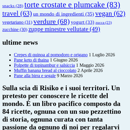
torte crostate e plumcake
(83)
snacks
(28)
travel
(63)
vegan
(62)
un mondo di ingredienti
(35)
verdure
(68)
yogurt
(33)
vegetariano
(31)
zucca
(23)
zuppe minestre vellutate
(49)
zucchine
(30)
ultime news
Crepes di quinoa al pomodoro e origano
1 Luglio 2026
Pane keto di thaina
1 Giugno 2026
Polpette di topinambur e salsiccia
1 Maggio 2026
Muffin banana bread al cioccolato
2 Aprile 2026
Pane alla birra e segale
9 Marzo 2026
Sulla scia di Risiko e i suoi territori. Un
pretesto per conoscere le ricette del
mondo. È un libro pacifico composto da
84 ricette, ognuna con un suo pezzettino
di storia, ognuna curata con tanta
passione da ognuno di noi per regalarvi