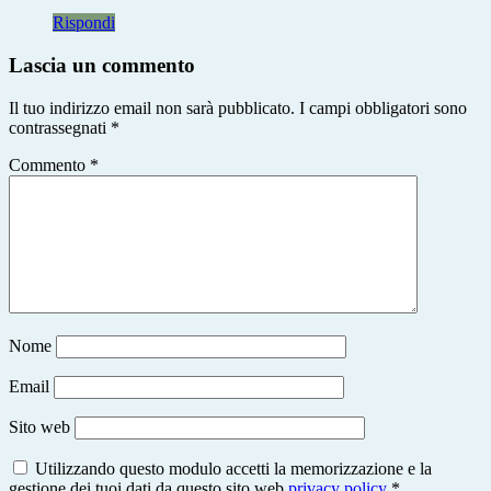
Rispondi
Lascia un commento
Il tuo indirizzo email non sarà pubblicato.
I campi obbligatori sono
contrassegnati
*
Commento
*
Nome
Email
Sito web
Utilizzando questo modulo accetti la memorizzazione e la
gestione dei tuoi dati da questo sito web
privacy policy
*