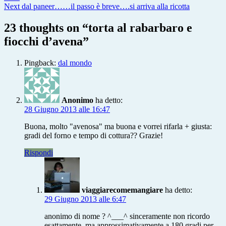
articoli
Next
rabarbaro
Next
dal paneer……il passo è breve….si arriva alla ricotta
post:
e
fiocchi
23 thoughts on “
torta al rabarbaro e
d’avena
fiocchi d’avena
”
Pingback:
dal mondo
Anonimo
ha detto:
28 Giugno 2013 alle 16:47
Buona, molto "avenosa" ma buona e vorrei rifarla + giusta:
gradi del forno e tempo di cottura?? Grazie!
Rispondi
viaggiarecomemangiare
ha detto:
29 Giugno 2013 alle 6:47
anonimo di nome ? ^___^ sinceramente non ricordo
esattamente, ma approssimativamente a 180 gradi per