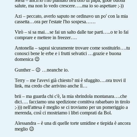
Mela – anch'io l'ho piantato nell'orto di papà, gode buona
salute, ma non lo vedo crescere…..ma io so aspettare ;-))
Azi – peccato, averlo saputo ne ordinavo un po' con la mia
cassetta…ora per l'estate l'ho sospesa……
Virò – si sa mai…se fai un salto dalle tue parti…..o te lo fai
comprare e mettere in freezer….
Antonella – saprai sicuramente trovare come sostituirlo….tu
conosci bene le erbe e i frutti selvatici …grazie e buona
domenica 😉
Gunther – 😉 …neanche io.
Terry – me l'avevi già chiesto? mi è sfuggito….ora trovi il
link, ma credo che arrivino anche lì…
brii – ma guarda chi c'è, la mia sbrindola montanara….che
dici…. facciamo una spedizione comitiva rabarbaro in tirolo
;-))) nell'attesa è meglio se ci troviamo per un pomeriggio a
merenda, così ci mostriamo i libri comprati da Bol.
Alessandra – è una di quelle torte umidine e tiepida è ancora
meglio 😉