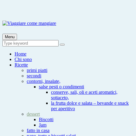
Skip
to
content
Viaggiare come mangiare
Viaggia impara cucina e aggiungi un posto a tavola
Menu
Search
Search
for:
Home
Chi sono
Ricette
primi piatti
secondi
contorni, insalate,
salse pesti o condimenti
conserve, sali, oli e aceti aromatici,
sottaceto,
la frutta dolce e salata – bevande e snack
per aperitivo
dessert
Biscotti
Jam
fatto in casa
pane, torte e biscotti salati