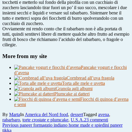
tocchetti e metterlo sul fondo della pirofila con un cucchiaio di
zucchero lasciandolo tirar fuori un po’ il suo succo, mescolare i due
insiemi secchi e liquidi e versare sul rabarbaro. Sistemare bene il
tutto e metterci sopra dei fiocchetti di burro spolverandolo con un
cucchiaio di zucchero.
Ovviamente mi rendo conto che il rabarbaro non è alla portata di
tutti, quindi sentitevi libere di mettere qualche altro frutto ad esempio
frutti di bosco che richiamano l’acidulo del rabarbaro, o fragole o
ciliegie.
More from my site
Pancake yogurt e fiocchi
d’avena
Cornbread all’uva fragola
Torta alle mele e uvetta
Granola agli albumi
Plumcake ai datteri
Fiocchi di quinoa d’avena
e semi
By
Marta
In
America del Nord food
,
dessert
Tagged
avena
,
su
rabarbaro
,
torte crostate e plumcake
,
U.S.A.
23 commenti
Navigazione
Previous
torta
Previous
paneer formaggio indiano home made e spiedini paneer
post:
al
tikka