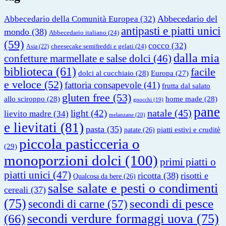
Abbecedario del
Abbecedario della Comunità Europea
(32)
antipasti e piatti unici
mondo
(38)
Abbecedario italiano
(24)
(59)
cocco
(32)
cheesecake semifreddi e gelati
(24)
Asia
(22)
dalla mia
confetture marmellate e salse dolci
(46)
biblioteca
(61)
facile
dolci al cucchiaio
(28)
Europa
(27)
e veloce
(52)
fattoria consapevole
(41)
frutta dal salato
gluten free
(53)
allo sciroppo
(28)
home made
(28)
gnocchi
(19)
pane
natale
(45)
light
(42)
lievito madre
(34)
melanzane
(20)
e lievitati
(81)
pasta
(35)
piatti estivi e cruditè
patate
(26)
piccola pasticceria o
(29)
monoporzioni dolci
(100)
primi piatti o
piatti unici
(47)
ricotta
(38)
risotti e
Qualcosa da bere
(26)
salse salate e pesti o condimenti
cereali
(37)
(75)
secondi di pesce
secondi di carne
(57)
secondi verdure formaggi uova
(75)
(66)