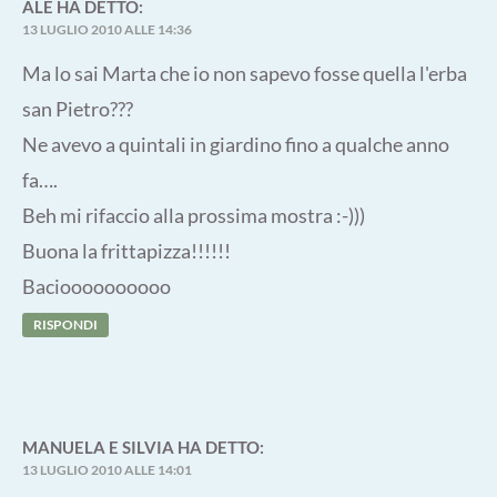
ALE
HA DETTO:
13 LUGLIO 2010 ALLE 14:36
Ma lo sai Marta che io non sapevo fosse quella l'erba
san Pietro???
Ne avevo a quintali in giardino fino a qualche anno
fa….
Beh mi rifaccio alla prossima mostra :-)))
Buona la frittapizza!!!!!!
Bacioooooooooo
RISPONDI
MANUELA E SILVIA
HA DETTO:
13 LUGLIO 2010 ALLE 14:01