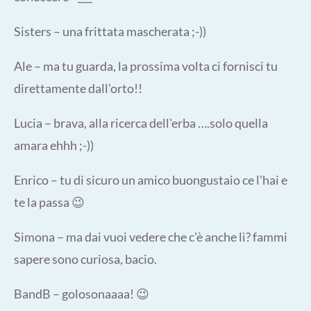
Sisters – una frittata mascherata ;-))
Ale – ma tu guarda, la prossima volta ci fornisci tu
direttamente dall'orto!!
Lucia – brava, alla ricerca dell'erba ….solo quella
amara ehhh ;-))
Enrico – tu di sicuro un amico buongustaio ce l'hai e
te la passa 😉
Simona – ma dai vuoi vedere che c'è anche lì? fammi
sapere sono curiosa, bacio.
BandB – golosonaaaa! 😉