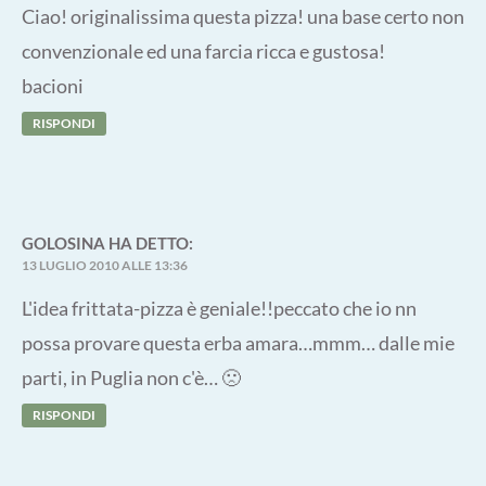
Ciao! originalissima questa pizza! una base certo non
convenzionale ed una farcia ricca e gustosa!
bacioni
RISPONDI
GOLOSINA
HA DETTO:
13 LUGLIO 2010 ALLE 13:36
L'idea frittata-pizza è geniale!!peccato che io nn
possa provare questa erba amara…mmm… dalle mie
parti, in Puglia non c'è… 🙁
RISPONDI