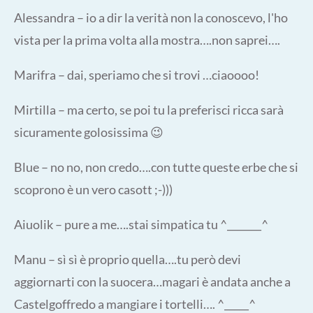
Alessandra – io a dir la verità non la conoscevo, l'ho
vista per la prima volta alla mostra….non saprei….
Marifra – dai, speriamo che si trovi …ciaoooo!
Mirtilla – ma certo, se poi tu la preferisci ricca sarà
sicuramente golosissima 😉
Blue – no no, non credo….con tutte queste erbe che si
scoprono è un vero casott ;-)))
Aiuolik – pure a me….stai simpatica tu ^_______^
Manu – sì sì è proprio quella….tu però devi
aggiornarti con la suocera…magari è andata anche a
Castelgoffredo a mangiare i tortelli…. ^_____^