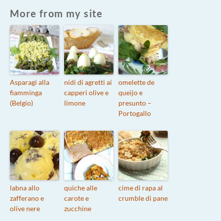
More from my site
Asparagi alla
nidi di agretti ai
omelette de
fiamminga
capperi olive e
queijo e
(Belgio)
limone
presunto –
Portogallo
labna allo
quiche alle
cime di rapa al
zafferano e
carote e
crumble di pane
olive nere
zucchine