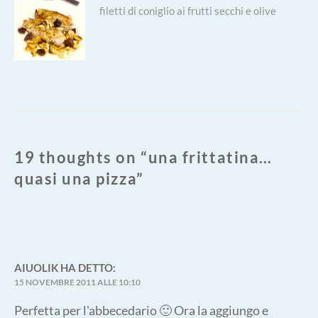
Next
filetti di coniglio ai frutti secchi e olive
post:
19 thoughts on “
una frittatina…
quasi una pizza
”
AIUOLIK
HA DETTO:
15 NOVEMBRE 2011 ALLE 10:10
Perfetta per l'abbecedario 🙂 Ora la aggiungo e