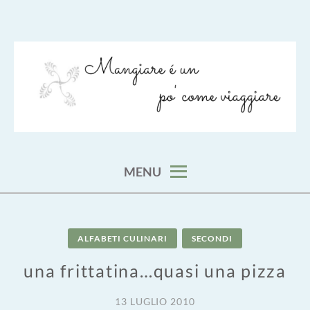
Skip
to
content
viaggia impara cucina e aggiungi un posto a tavola
VIAGGIARE COME MANGIARE
MENU
ALFABETI CULINARI
SECONDI
una frittatina…quasi una pizza
13 LUGLIO 2010