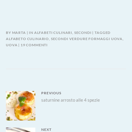
BY
MARTA
IN
ALFABETI CULINARI
,
SECONDI
TAGGED
ALFABETO CULINARIO
,
SECONDI VERDURE FORMAGGI UOVA
,
SU
UOVA
19 COMMENTI
UNA
FRITTATINA…
QUASI
UNA
PIZZA
Navigazione
PREVIOUS
Previous
saturnine arrosto alle 4 spezie
articoli
post:
NEXT