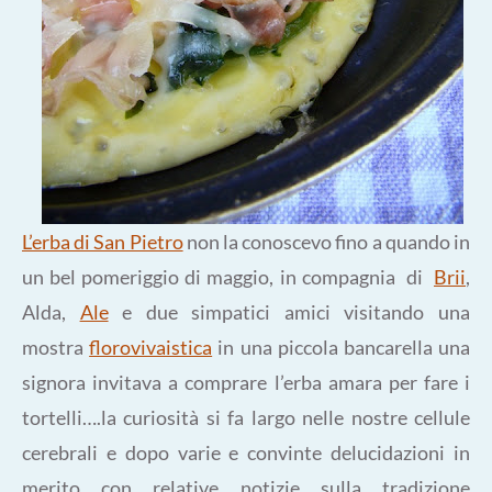
L’erba di San Pietro
non la conoscevo fino a quando in
un bel pomeriggio di maggio, in compagnia di
Brii
,
Alda,
Ale
e due simpatici amici visitando una
mostra
florovivaistica
in una piccola bancarella una
signora invitava a comprare l’erba amara per fare i
tortelli….la curiosità si fa largo nelle nostre cellule
cerebrali e dopo varie e convinte delucidazioni in
merito con relative notizie sulla tradizione