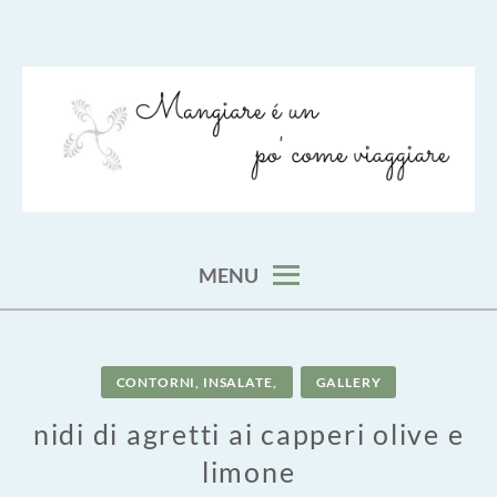
Skip
to
content
viaggia impara cucina e aggiungi un posto a tavola
VIAGGIARE COME MANGIARE
MENU
CONTORNI, INSALATE,
GALLERY
nidi di agretti ai capperi olive e
limone