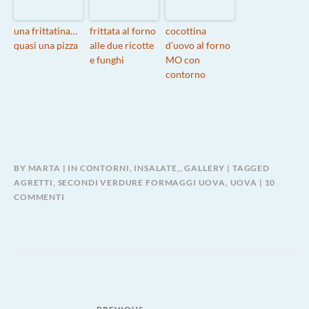
una frittatina…
frittata al forno
cocottina
quasi una pizza
alle due ricotte
d’uovo al forno
e funghi
MO con
contorno
BY
MARTA
IN
CONTORNI, INSALATE,
,
GALLERY
TAGGED
AGRETTI
,
SECONDI VERDURE FORMAGGI UOVA
,
UOVA
10
SU
COMMENTI
NIDI
DI
AGRETTI
AI
CAPPERI
OLIVE
E