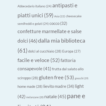
antipasti e
Abbecedario italiano
(24)
piatti unici
(59)
cheesecake
Asia
(22)
cocco
(32)
semifreddi e gelati
(24)
confetture marmellate e salse
dalla mia biblioteca
dolci
(46)
(61)
dolci al cucchiaio
(28)
Europa
(27)
facile e veloce
(52)
fattoria
consapevole
(41)
frutta dal salato allo
gluten free
(53)
sciroppo
(28)
gnocchi
(19)
light
lievito madre
(34)
home made
(28)
pane e
natale
(45)
(42)
melanzane
(20)