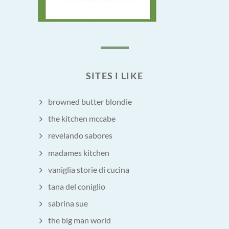
SITES I LIKE
browned butter blondie
the kitchen mccabe
revelando sabores
madames kitchen
vaniglia storie di cucina
tana del coniglio
sabrina sue
the big man world