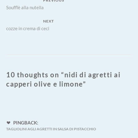
Navigazione
PREVIOUS
LIMONE
Previous
Soufflè alla nutella
articoli
post:
NEXT
Next
cozze in crema di ceci
post:
10 thoughts on “
nidi di agretti ai
capperi olive e limone
”
PINGBACK:
TAGLIOLINI AGLI AGRETTI IN SALSA DI PISTACCHIO