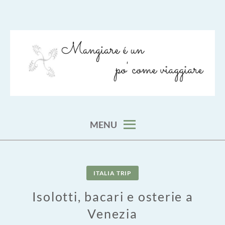
Skip
to
content
viaggia impara cucina e aggiungi un posto a tavola
VIAGGIARE COME MANGIARE
MENU
ITALIA TRIP
Isolotti, bacari e osterie a
Venezia