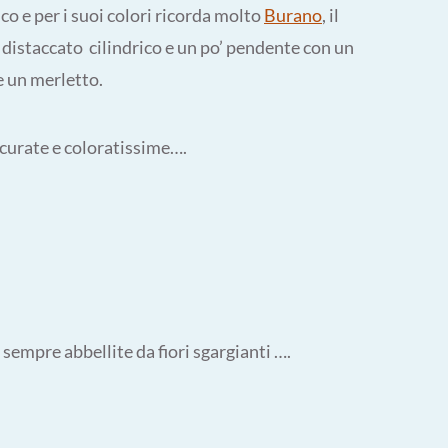
ico e per i suoi colori ricorda molto
Burano
, il
 distaccato cilindrico e un po’ pendente con un
e un merletto.
e curate e coloratissime….
 sempre abbellite da fiori sgargianti ….