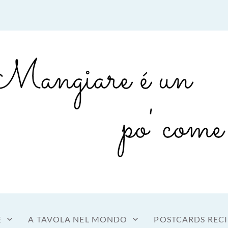
sto a tavola
OME MANGIARE
E
A TAVOLA NEL MONDO
POSTCARDS RECI