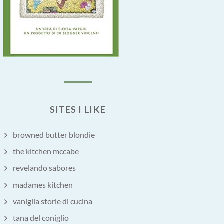
SITES I LIKE
browned butter blondie
the kitchen mccabe
revelando sabores
madames kitchen
vaniglia storie di cucina
tana del coniglio