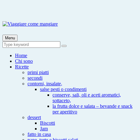
Skip
to
content
Viaggiare come mangiare
Viaggia impara cucina e aggiungi un posto a tavola
Menu
Search
Search
for:
Home
Chi sono
Ricette
primi piatti
secondi
contorni, insalate,
salse pesti o condimenti
conserve, sali, oli e aceti aromatici,
sottaceto,
la frutta dolce e salata – bevande e snack
per aperitivo
dessert
Biscotti
Jam
fatto in casa
pane, torte e biscotti salati