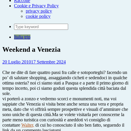
Raccolte
Cookie e Privacy Policy
privacy policy
cookie policy
Search
for:
Italia trip
Weekend a Venezia
20 Luglio 2010
17 Settembre 2024
Che ne dite di fare quattro passi fra calle e sotoporteghi? facendo un
po’ di salutare shopping, assaggiando cicheti e sedendoci in qualche
ottima osteria? noi ci siamo stati a Pasqua e a parte il primo giorno di
tempo incerto, poi ci siamo goduti questa splendida città baciata dal
sole.
vi porterò a zonzo e vedremo scorci e monumenti noti, ma voi
sappiate che Venezia si visita bene anche senza una vera e propria
meta, dato che vi offrirà sempre prospettive e visuali d’ammirare che
sono uniche di questa città.Ma se volete visitarla per conoscerne la
parte meno turistica con curiosità e aneddoti vi consiglio di
contattare
Walter,
di cui ho conosciuto il sito ben fatto, seguendo il
link da un commento lasciatomi.