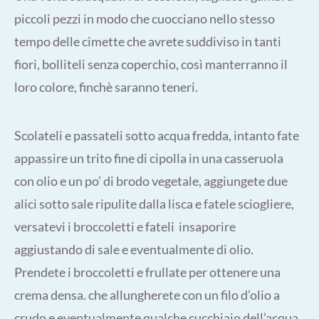
piccoli pezzi in modo che cuocciano nello stesso
tempo delle cimette che avrete suddiviso in tanti
fiori, bolliteli senza coperchio, così manterranno il
loro colore, finchè saranno teneri.
Scolateli e passateli sotto acqua fredda, intanto fate
appassire un trito fine di cipolla in una casseruola
con olio e un po’ di brodo vegetale, aggiungete due
alici sotto sale ripulite dalla lisca e fatele sciogliere,
versatevi i broccoletti e fateli insaporire
aggiustando di sale e eventualmente di olio.
Prendete i broccoletti e frullate per ottenere una
crema densa. che allungherete con un filo d’olio a
crudo e eventualmente qualche cucchiaio dell’acqua