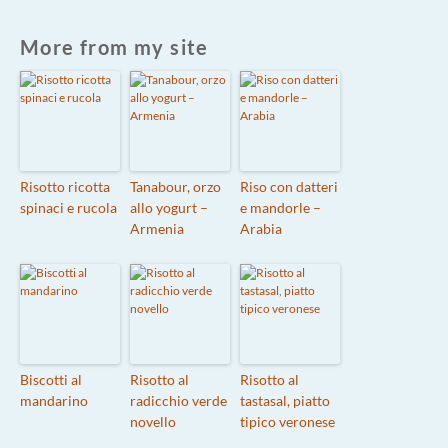
More from my site
Risotto ricotta
Tanabour, orzo
Riso con datteri
spinaci e rucola
allo yogurt –
e mandorle –
Armenia
Arabia
Biscotti al
Risotto al
Risotto al
mandarino
radicchio verde
tastasal, piatto
novello
tipico veronese