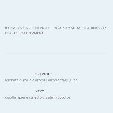
BY
MARTA
IN
PRIMI PIATTI
TAGGED
MANDARINO
,
RISOTTI E
SU
CEREALI
21 COMMENTI
RISOTTO
VERDE
CON
POLVERE
DI
OLIVE
E
Navigazione
PREVIOUS
MANDARINO
Previous
lombata di maiale arrosto all’orientale (Cina)
articoli
post:
NEXT
Next
cipolle ripiene su letto di sale in cocotte
post: