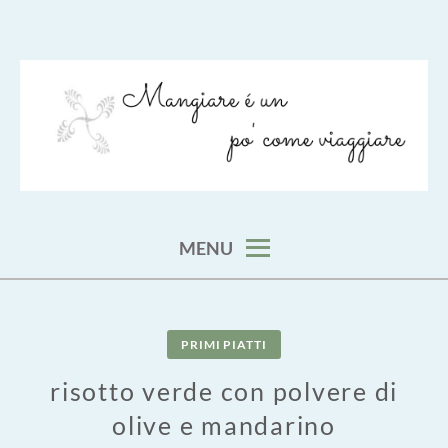
Skip
to
content
viaggia impara cucina e aggiungi un posto a tavola
VIAGGIARE COME MANGIARE
MENU
PRIMI PIATTI
risotto verde con polvere di
olive e mandarino