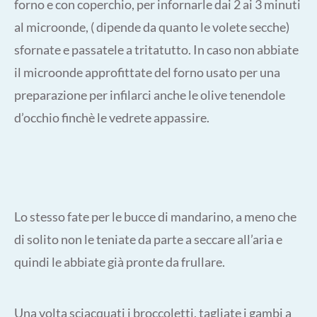
forno e con coperchio, per infornarle dai 2 ai 3 minuti
al microonde, ( dipende da quanto le volete secche)
sfornate e passatele a tritatutto. In caso non abbiate
il microonde approfittate del forno usato per una
preparazione per infilarci anche le olive tenendole
d’occhio finchè le vedrete appassire.
Lo stesso fate per le bucce di mandarino, a meno che
di solito non le teniate da parte a seccare all’aria e
quindi le abbiate già pronte da frullare.
Una volta sciacquati i broccoletti, tagliate i gambi a