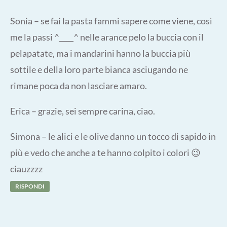
Sonia – se fai la pasta fammi sapere come viene, così
me la passi ^____^ nelle arance pelo la buccia con il
pelapatate, ma i mandarini hanno la buccia più
sottile e della loro parte bianca asciugando ne
rimane poca da non lasciare amaro.
Erica – grazie, sei sempre carina, ciao.
Simona – le alici e le olive danno un tocco di sapido in
più e vedo che anche a te hanno colpito i colori 😉
ciauzzzz
RISPONDI