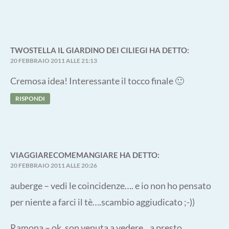
TWOSTELLA IL GIARDINO DEI CILIEGI
HA DETTO:
20 FEBBRAIO 2011 ALLE 21:13
Cremosa idea! Interessante il tocco finale 🙂
RISPONDI
VIAGGIARECOMEMANGIARE
HA DETTO:
20 FEBBRAIO 2011 ALLE 20:26
auberge – vedi le coincidenze…. e io non ho pensato
per niente a farci il tè….scambio aggiudicato ;-))
Ramona – ok, son venuta a vedere…a presto.