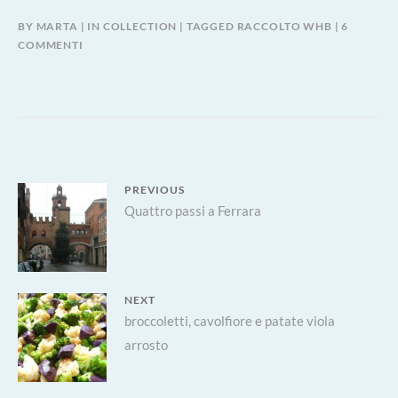
BY
MARTA
IN
COLLECTION
TAGGED
RACCOLTO WHB
6
SU
COMMENTI
RACCOLTO
WHB
323
Navigazione
PREVIOUS
Previous
Quattro passi a Ferrara
articoli
post:
NEXT
Next
broccoletti, cavolfiore e patate viola
arrosto
post: