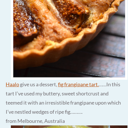
Haalo
give us a dessert,
fig frangipane tart.
……In this
tart I’ve used my buttery, sweet shortcrust and
teemed it with an irresistible frangipane upon which
I’ve nestled wedges of ripe fig……….
from Melbourne, Australia