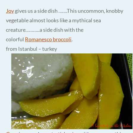
Joy
gives us a side dish …….This uncommon, knobby
vegetable almost looks like a mythical sea
creature………..a side dish with the
colorful
Romanesco broccoli
.
from Istanbul – turkey