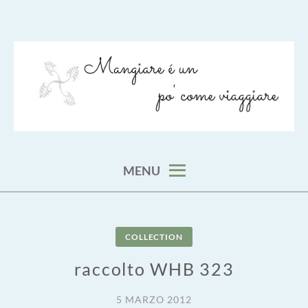
Skip
to
content
viaggia impara cucina e aggiungi un posto a tavola
VIAGGIARE COME MANGIARE
MENU
COLLECTION
raccolto WHB 323
5 MARZO 2012