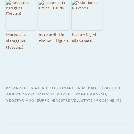
scarpaccia
moscardini in
Pasta e fagioli
viareggina
zimino – Liguria
alla veneta
(Toscana)
BY
MARTA
IN
ALFABETI CULINARI
,
PRIMI PIATTI
TAGGED
ABBECEDARIO ITALIANO
,
AGRETTI
,
PANE CARASAU
,
SU
VEGETARIANO
,
ZUPPE MINESTRE VELLUTATE
9 COMMENTI
GRATI
DI
PANE
E
AGRET