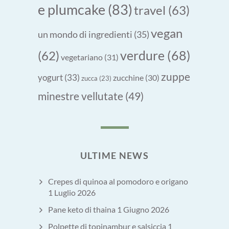
e plumcake
(83)
travel
(63)
vegan
un mondo di ingredienti
(35)
verdure
(68)
(62)
vegetariano
(31)
zuppe
yogurt
(33)
zucchine
(30)
zucca
(23)
minestre vellutate
(49)
ULTIME NEWS
Crepes di quinoa al pomodoro e origano
1 Luglio 2026
Pane keto di thaina
1 Giugno 2026
Polpette di topinambur e salsiccia
1