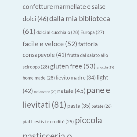
confetture marmellate e salse
dalla mia biblioteca
dolci
(46)
(61)
dolci al cucchiaio
(28)
Europa
(27)
facile e veloce
(52)
fattoria
consapevole
(41)
frutta dal salato allo
gluten free
(53)
sciroppo
(28)
gnocchi
(19)
light
lievito madre
(34)
home made
(28)
pane e
natale
(45)
(42)
melanzane
(20)
lievitati
(81)
pasta
(35)
patate
(26)
piccola
piatti estivi e cruditè
(29)
pasticceria o