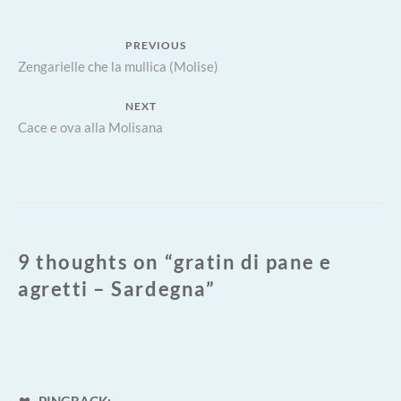
–
SARD
Navigazione
PREVIOUS
Previous
Zengarielle che la mullica (Molise)
articoli
post:
NEXT
Next
Cace e ova alla Molisana
post:
9 thoughts on “
gratin di pane e
agretti – Sardegna
”
PINGBACK: