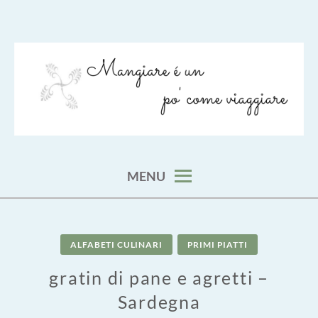
Skip
to
content
viaggia impara cucina e aggiungi un posto a tavola
VIAGGIARE COME MANGIARE
MENU
ALFABETI CULINARI
PRIMI PIATTI
gratin di pane e agretti –
Sardegna