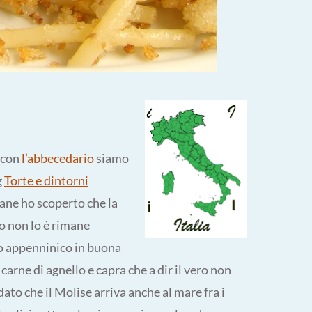
o con
l’abbecedario
siamo
g
Torte e dintorni
sane ho scoperto che la
o non lo è rimane
o appenninico in buona
 carne di agnello e capra che a dir il vero non
ato che il Molise arriva anche al mare fra i