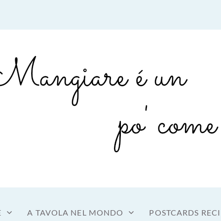
sto a tavola
OME MANGIARE
E
A TAVOLA NEL MONDO
POSTCARDS RECI