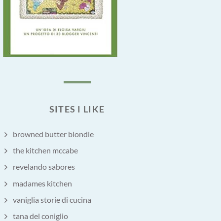
SITES I LIKE
browned butter blondie
the kitchen mccabe
revelando sabores
madames kitchen
vaniglia storie di cucina
tana del coniglio