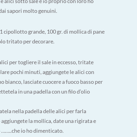
e alici sotto sale e io proprio con loro ho
ai sapori molto genuini.
e, 1 cipollotto grande, 100 gr. di mollica di pane
lo tritato per decorare.
lici per togliere il sale in eccesso, tritate
olare pochi minuti, aggiungete le alici con
no bianco, lasciate cuocere a fuoco basso per
ttetela in una padella con un filo d’olio
tela nella padella delle alici per farla
aggiungete la mollica, date una rigirata e
 ……..che io ho dimenticato.