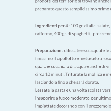
prodotti del territorio si trovano anche l
preparato questo semplicissimo primo d
Ingredienti per 4
: 100 gr. di alici salat
raffermo, 400 gr. di spaghetti, prezzemo
Preparazione
: diliscate e sciacquate le a
finissimo il cipollotto e mettetelo a ros
qualche cucchiaio di acqua e anche di vi
circa 10 minuti. Triturate la mollica e me
lasciandola fino a che sarà dorata.
Lessate la pasta e una volta scolata versa
insaporire a fuoco moderato, per ultimo 
impiattate decorando con il prezzemolo