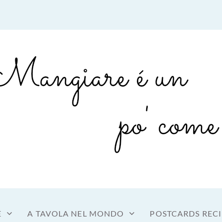
sto a tavola
OME MANGIARE
E
A TAVOLA NEL MONDO
POSTCARDS RECI