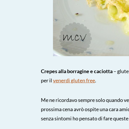
Crepes alla borragine e caciotta
– glute
per il
venerdì gluten free
.
Me ne ricordavo sempre solo quando vede
prossima cena avrò ospite una cara amic
senza sintomi ho pensato di fare queste 