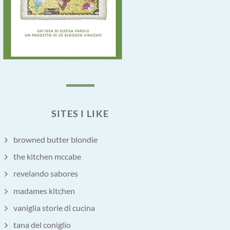
SITES I LIKE
browned butter blondie
the kitchen mccabe
revelando sabores
madames kitchen
vaniglia storie di cucina
tana del coniglio