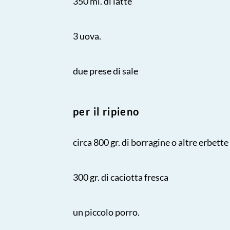
350 ml. di latte
3 uova.
due prese di sale
per il ripieno
circa 800 gr. di borragine o altre erbette
300 gr. di caciotta fresca
un piccolo porro.