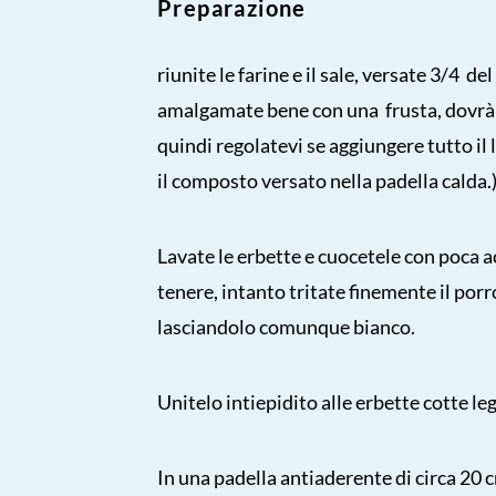
Preparazione
riunite le farine e il sale, versate 3/4 del
amalgamate bene con una frusta, dovrà
quindi regolatevi se aggiungere tutto il 
il composto versato nella padella calda.
Lavate le erbette e cuocetele con poca 
tenere, intanto tritate finemente il porro
lasciandolo comunque bianco.
Unitelo intiepidito alle erbette cotte l
In una padella antiaderente di circa 20 