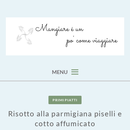
Skip
to
content
viaggia impara cucina e aggiungi un posto a tavola
VIAGGIARE COME MANGIARE
MENU
PRIMI PIATTI
Risotto alla parmigiana piselli e
cotto affumicato