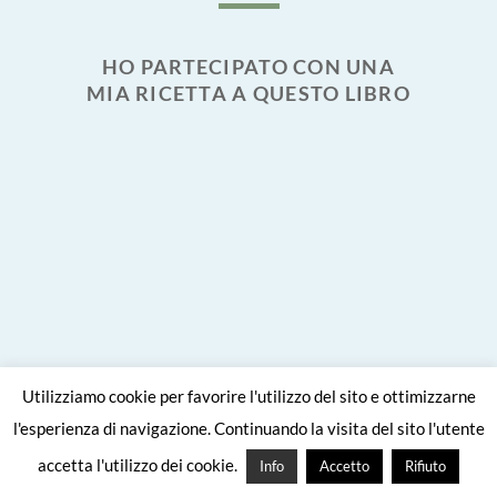
HO PARTECIPATO CON UNA
MIA RICETTA A QUESTO LIBRO
Utilizziamo cookie per favorire l'utilizzo del sito e ottimizzarne
l'esperienza di navigazione. Continuando la visita del sito l'utente
Site crafted with
by
Viaggiare come
accetta l'utilizzo dei cookie.
Info
Accetto
Rifiuto
mangiare