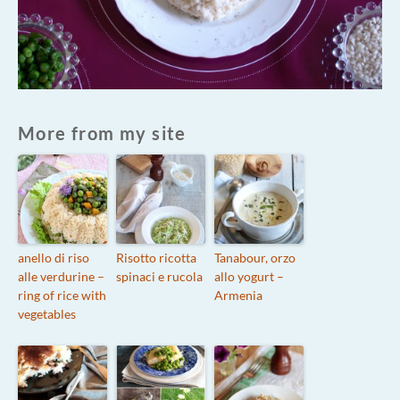
More from my site
anello di riso
Risotto ricotta
Tanabour, orzo
alle verdurine –
spinaci e rucola
allo yogurt –
ring of rice with
Armenia
vegetables