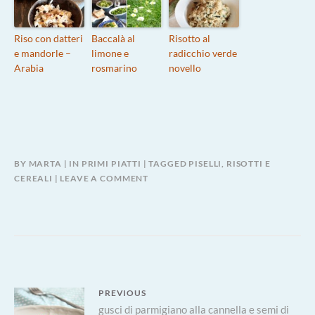
Riso con datteri
Baccalà al
Risotto al
e mandorle –
limone e
radicchio verde
Arabia
rosmarino
novello
BY
MARTA
IN
PRIMI PIATTI
TAGGED
PISELLI
,
RISOTTI E
CEREALI
LEAVE A COMMENT
Navigazione
PREVIOUS
Previous
gusci di parmigiano alla cannella e semi di