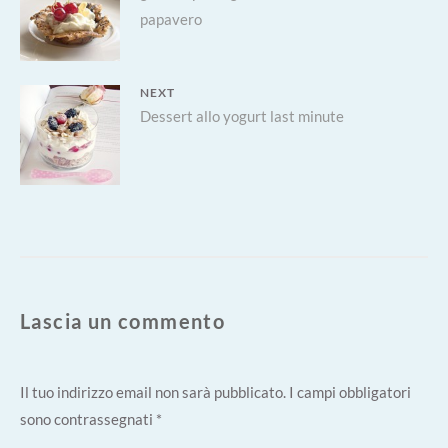
articoli
papavero
post:
NEXT
Next
Dessert allo yogurt last minute
post:
Lascia un commento
Il tuo indirizzo email non sarà pubblicato.
I campi obbligatori
sono contrassegnati
*