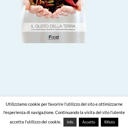
Utilizziamo cookie per favorire l'utilizzo del sito e ottimizzarne
l'esperienza di navigazione. Continuando la visita del sito l'utente
Site crafted with
by
Viaggiare come
accetta l'utilizzo dei cookie.
Info
Accetto
Rifiuto
mangiare