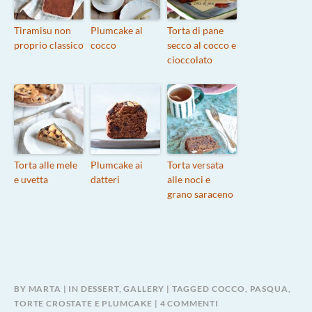
Tiramisu non
Plumcake al
Torta di pane
proprio classico
cocco
secco al cocco e
cioccolato
Torta alle mele
Plumcake ai
Torta versata
e uvetta
datteri
alle noci e
grano saraceno
BY
MARTA
IN
DESSERT
,
GALLERY
TAGGED
COCCO
,
PASQUA
,
SU
TORTE CROSTATE E PLUMCAKE
4 COMMENTI