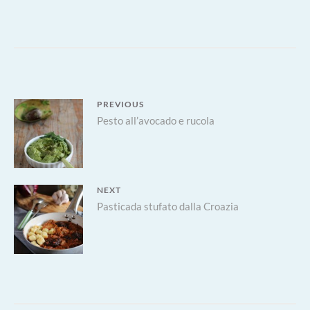
FLUFFOSA
AKA
CHIFFON
CAKE
Navigazione
PREVIOUS
Previous
Pesto all’avocado e rucola
articoli
post:
NEXT
Next
Pasticada stufato dalla Croazia
post: