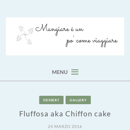
Skip
to
content
viaggia impara cucina e aggiungi un posto a tavola
VIAGGIARE COME MANGIARE
MENU
DESSERT
GALLERY
Fluffosa aka Chiffon cake
24 MARZO 2016