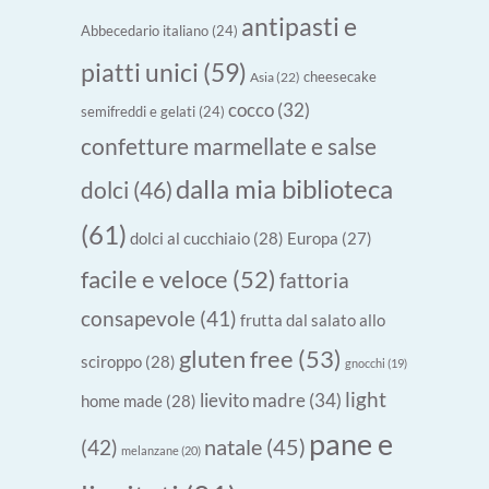
antipasti e
Abbecedario italiano
(24)
piatti unici
(59)
cheesecake
Asia
(22)
cocco
(32)
semifreddi e gelati
(24)
confetture marmellate e salse
dalla mia biblioteca
dolci
(46)
(61)
dolci al cucchiaio
(28)
Europa
(27)
facile e veloce
(52)
fattoria
consapevole
(41)
frutta dal salato allo
gluten free
(53)
sciroppo
(28)
gnocchi
(19)
light
lievito madre
(34)
home made
(28)
pane e
natale
(45)
(42)
melanzane
(20)