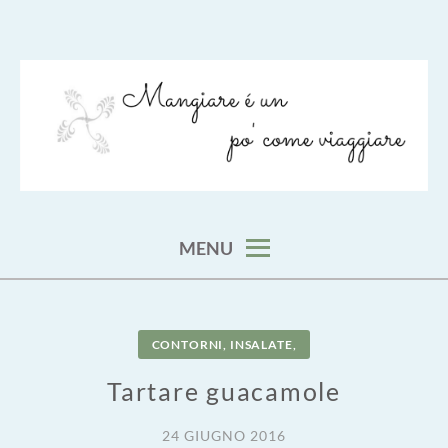
Skip
to
content
viaggia impara cucina e aggiungi un posto a tavola
VIAGGIARE COME MANGIARE
MENU
CONTORNI, INSALATE,
Tartare guacamole
24 GIUGNO 2016