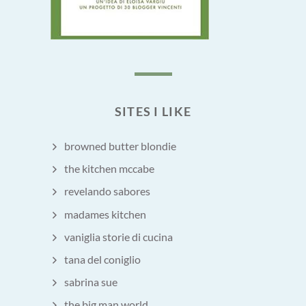
SITES I LIKE
browned butter blondie
the kitchen mccabe
revelando sabores
madames kitchen
vaniglia storie di cucina
tana del coniglio
sabrina sue
the big man world