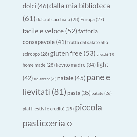
dalla mia biblioteca
dolci
(46)
(61)
dolci al cucchiaio
(28)
Europa
(27)
facile e veloce
(52)
fattoria
consapevole
(41)
frutta dal salato allo
gluten free
(53)
sciroppo
(28)
gnocchi
(19)
light
lievito madre
(34)
home made
(28)
pane e
natale
(45)
(42)
melanzane
(20)
lievitati
(81)
pasta
(35)
patate
(26)
piccola
piatti estivi e cruditè
(29)
pasticceria o