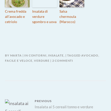
Crema fredda
Insalata di
Salsa
all’avocado e
verdure
chermoula
cetriolo
sgombro e uova
(Marocco)
BY
MARTA
IN
CONTORNI, INSALATE,
TAGGED
AVOCADO
,
SU
FACILE E VELOCE
,
VERDURE
2 COMMENTI
TARTARE
GUACAMOLE
Navigazione
PREVIOUS
Previous
Insalata ai 5 cereali tonno e verdure
articoli