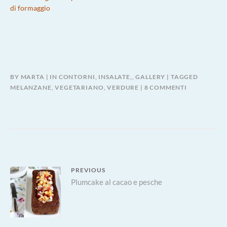
di formaggio
BY
MARTA
IN
CONTORNI, INSALATE,
,
GALLERY
TAGGED
SU
MELANZANE
,
VEGETARIANO
,
VERDURE
8 COMMENTI
FILETTO
DI
MELANZAN
Navigazione
PREVIOUS
Previous
Plumcake al cacao e pesche
articoli
post: