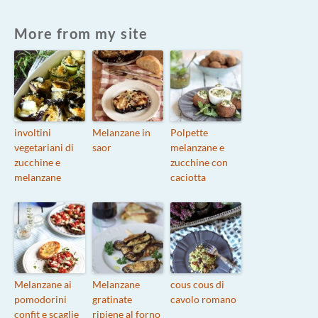
More from my site
involtini
Melanzane in
Polpette
vegetariani di
saor
melanzane e
zucchine e
zucchine con
melanzane
caciotta
Melanzane ai
Melanzane
cous cous di
pomodorini
gratinate
cavolo romano
confit e scaglie
ripiene al forno