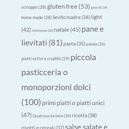
gluten free
(53)
sciroppo
(28)
gnocchi
(19)
light
lievito madre
(34)
home made
(28)
pane e
natale
(45)
(42)
melanzane
(20)
lievitati
(81)
pasta
(35)
patate
(26)
piccola
piatti estivi e cruditè
(29)
pasticceria o
monoporzioni dolci
(100)
primi piatti o piatti unici
(47)
ricotta
(38)
Qualcosa da bere
(26)
salse salate e
risotti e cereali
(37)