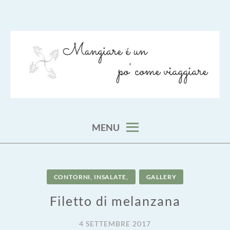
Skip
to
content
viaggia impara cucina e aggiungi un posto a tavola
VIAGGIARE COME MANGIARE
MENU
CONTORNI, INSALATE,
GALLERY
Filetto di melanzana
4 SETTEMBRE 2017