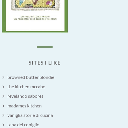
SITES I LIKE
browned butter blondie
the kitchen mccabe
revelando sabores
madames kitchen
vaniglia storie di cucina
tana del coniglio