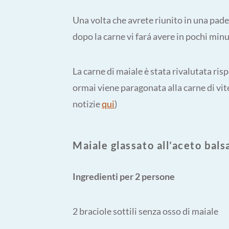
Una volta che avrete riunito in una padel
dopo la carne vi fará avere in pochi min
La carne di maiale è stata rivalutata risp
ormai viene paragonata alla carne di vit
notizie
qui
)
Maiale glassato all’aceto bal
Ingredienti per 2 persone
2 braciole sottili senza osso di maiale