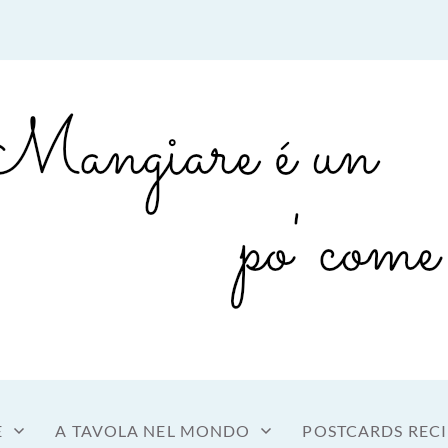
sto a tavola
OME MANGIARE
E
A TAVOLA NEL MONDO
POSTCARDS RECI