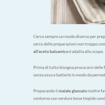
Cerco sempre un modo diverso per prepa
cerco delle preparazioni non troppo com
all’aceto balsamico
é adatta allo scopo.
Prima di tutto bisogna procurarsi delle f
senza osso e batterle in modo da perme
Preparando il
maiale glassato
inoltre fa
contorno con verdure lesse tiepide co