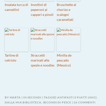
Insalata turca di
Involtini di
Bruschette al
cannellini
peperoni ai
chorizo e
capperi e pinoli
scalogni
caramellati
Tartine di
Straccetti
Minilla de
cetriolo
marinati alle
pescado
spezie e noodles
(Messico)
BY
MARTA
IN
SECONDI
TAGGED
ANTIPASTI E PIATTI UNICI
,
SU
DALLA MIA BIBLIOTECA
,
SECONDI DI PESCE
26 COMMENTI