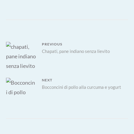
TARTA
DI
BRANZ
ALL’AN
STELL
Navigazione
PREVIOUS
Previous
Chapati, pane indiano senza lievito
articoli
post:
NEXT
Next
Bocconcini di pollo alla curcuma e yogurt
post: