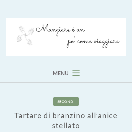
Skip
to
content
viaggia impara cucina e aggiungi un posto a tavola
VIAGGIARE COME MANGIARE
MENU
SECONDI
Tartare di branzino all’anice
stellato