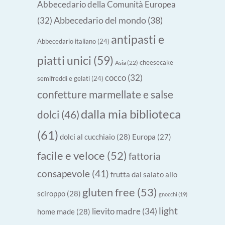
Abbecedario della Comunità Europea
Abbecedario del mondo
(38)
(32)
antipasti e
Abbecedario italiano
(24)
piatti unici
(59)
cheesecake
Asia
(22)
cocco
(32)
semifreddi e gelati
(24)
confetture marmellate e salse
dalla mia biblioteca
dolci
(46)
(61)
dolci al cucchiaio
(28)
Europa
(27)
facile e veloce
(52)
fattoria
consapevole
(41)
frutta dal salato allo
gluten free
(53)
sciroppo
(28)
gnocchi
(19)
light
lievito madre
(34)
home made
(28)