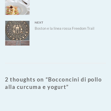
post:
NEXT
Next
Boston e la linea rossa Freedom Trail
post:
2 thoughts on “
Bocconcini di pollo
alla curcuma e yogurt
”