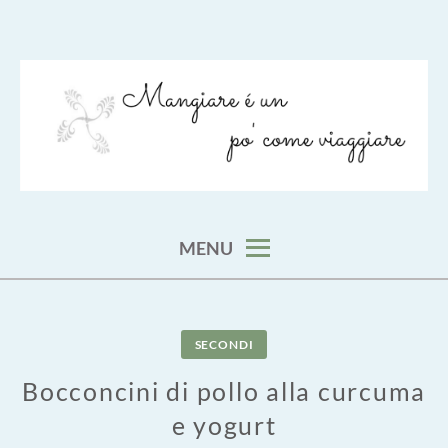
Skip
to
content
viaggia impara cucina e aggiungi un posto a tavola
VIAGGIARE COME MANGIARE
MENU
SECONDI
Bocconcini di pollo alla curcuma
e yogurt