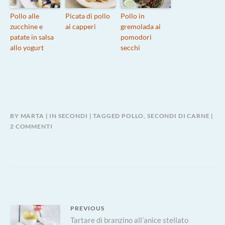
Pollo alle
Picata di pollo
Pollo in
zucchine e
ai capperi
gremolada ai
patate in salsa
pomodori
allo yogurt
secchi
BY
MARTA
IN
SECONDI
TAGGED
POLLO
,
SECONDI DI CARNE
SU
2 COMMENTI
BOCCONCINI
DI
POLLO
ALLA
CURCUMA
E
YOGURT
Navigazione
PREVIOUS
Previous
Tartare di branzino all’anice stellato
articoli