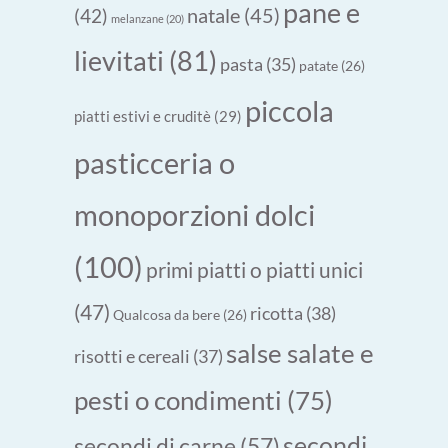
pane e
natale
(45)
(42)
melanzane
(20)
lievitati
(81)
pasta
(35)
patate
(26)
piccola
piatti estivi e cruditè
(29)
pasticceria o
monoporzioni dolci
(100)
primi piatti o piatti unici
(47)
ricotta
(38)
Qualcosa da bere
(26)
salse salate e
risotti e cereali
(37)
pesti o condimenti
(75)
secondi
secondi di carne
(57)