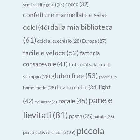
cocco
(32)
semifreddi e gelati
(24)
confetture marmellate e salse
dalla mia biblioteca
dolci
(46)
(61)
dolci al cucchiaio
(28)
Europa
(27)
facile e veloce
(52)
fattoria
consapevole
(41)
frutta dal salato allo
gluten free
(53)
sciroppo
(28)
gnocchi
(19)
light
lievito madre
(34)
home made
(28)
pane e
natale
(45)
(42)
melanzane
(20)
lievitati
(81)
pasta
(35)
patate
(26)
piccola
piatti estivi e cruditè
(29)