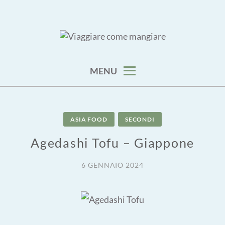
Skip
to
content
viaggia impara cucina e aggiungi un posto a tavola
VIAGGIARE COME MANGIARE
MENU
ASIA FOOD
SECONDI
Agedashi Tofu – Giappone
6 GENNAIO 2024