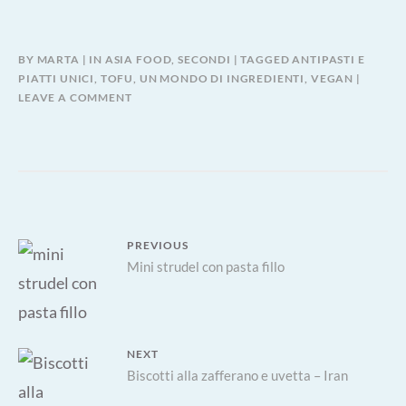
BY
MARTA
IN
ASIA FOOD
,
SECONDI
TAGGED
ANTIPASTI E
PIATTI UNICI
,
TOFU
,
UN MONDO DI INGREDIENTI
,
VEGAN
LEAVE A COMMENT
Navigazione
PREVIOUS
Previous
Mini strudel con pasta fillo
articoli
post:
NEXT
Next
Biscotti alla zafferano e uvetta – Iran