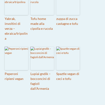
Yabrak,
Tofu home
zuppa di zucca
involtini di
made alla
castagne e tofu
verza –
cipolla e rucola
ebraica/tripolin
a
Peperoni
Lupiaì gndik –
Spaztle vegan di
ripieni vegan
bocconcini di
ceci e tofu
fagioli
dall’Armenia