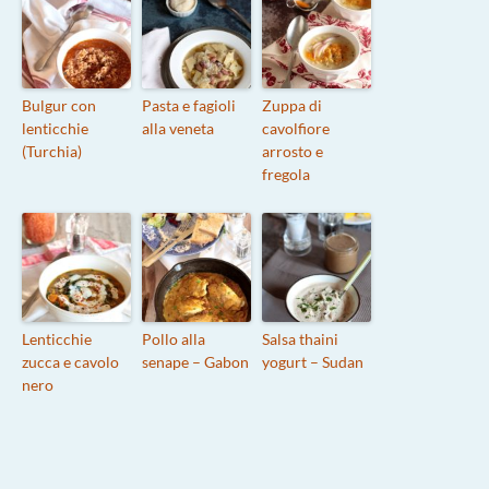
Bulgur con
Pasta e fagioli
Zuppa di
lenticchie
alla veneta
cavolfiore
(Turchia)
arrosto e
fregola
Lenticchie
Pollo alla
Salsa thaini
zucca e cavolo
senape – Gabon
yogurt – Sudan
nero