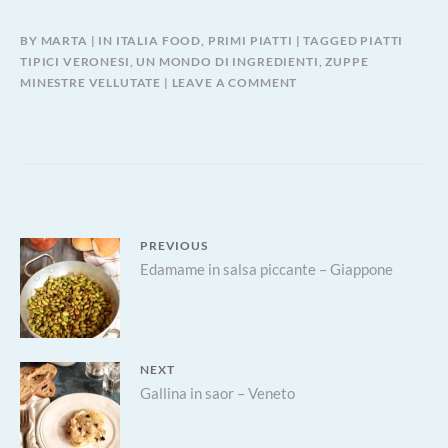
BY
MARTA
IN
ITALIA FOOD
,
PRIMI PIATTI
TAGGED
PIATTI
TIPICI VERONESI
,
UN MONDO DI INGREDIENTI
,
ZUPPE
MINESTRE VELLUTATE
LEAVE A COMMENT
Navigazione
PREVIOUS
Previous
Edamame in salsa piccante – Giappone
articoli
post:
NEXT
Next
Gallina in saor – Veneto
post: