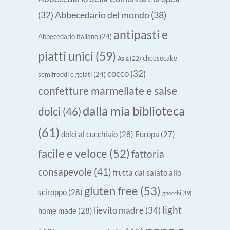
Abbecedario del mondo
(38)
(32)
antipasti e
Abbecedario italiano
(24)
piatti unici
(59)
cheesecake
Asia
(22)
cocco
(32)
semifreddi e gelati
(24)
confetture marmellate e salse
dalla mia biblioteca
dolci
(46)
(61)
dolci al cucchiaio
(28)
Europa
(27)
facile e veloce
(52)
fattoria
consapevole
(41)
frutta dal salato allo
gluten free
(53)
sciroppo
(28)
gnocchi
(19)
light
lievito madre
(34)
home made
(28)