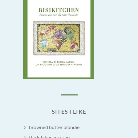
SITES I LIKE
browned butter blondie
the kitchen mccabe