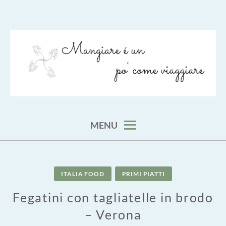
Skip
to
content
viaggia impara cucina e aggiungi un posto a tavola
VIAGGIARE COME MANGIARE
MENU
ITALIA FOOD
PRIMI PIATTI
Fegatini con tagliatelle in brodo
– Verona