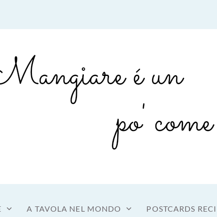
sto a tavola
OME MANGIARE
E
A TAVOLA NEL MONDO
POSTCARDS RECI