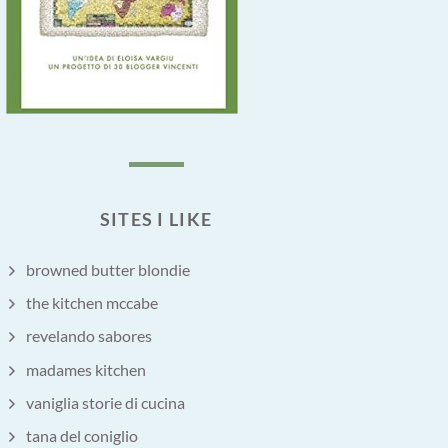
SITES I LIKE
browned butter blondie
the kitchen mccabe
revelando sabores
madames kitchen
vaniglia storie di cucina
tana del coniglio