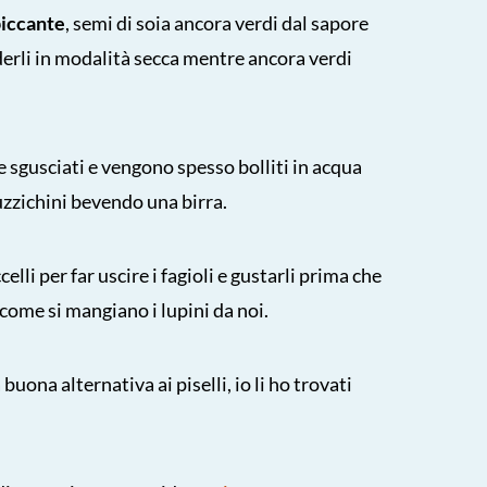
piccante
, semi di soia ancora verdi dal sapore
derli in modalità secca mentre ancora verdi
e sgusciati e vengono spesso bolliti in acqua
tuzzichini bevendo una birra.
celli per far uscire i fagioli e gustarli prima che
 come si mangiano i lupini da noi.
buona alternativa ai piselli, io li ho trovati