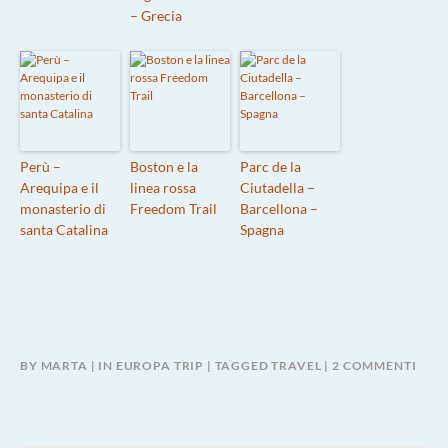
– Grecia
Perù –
Boston e la
Parc de la
Arequipa e il
linea rossa
Ciutadella –
monasterio di
Freedom Trail
Barcellona –
santa Catalina
Spagna
SU
BY
MARTA
IN
EUROPA TRIP
TAGGED
TRAVEL
2 COMMENTI
MAD
–
SPA