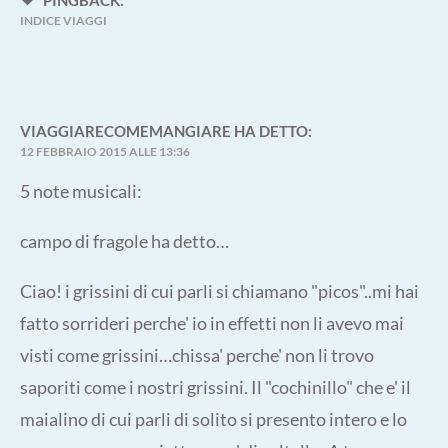
INDICE VIAGGI
VIAGGIARECOMEMANGIARE
HA DETTO:
12 FEBBRAIO 2015 ALLE 13:36
5 note musicali:
campo di fragole ha detto…
Ciao! i grissini di cui parli si chiamano "picos"..mi hai
fatto sorrideri perche' io in effetti non li avevo mai
visti come grissini…chissa' perche' non li trovo
saporiti come i nostri grissini. Il "cochinillo" che e' il
maialino di cui parli di solito si presento intero e lo