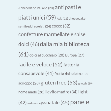
antipasti e
Abbecedario italiano
(24)
piatti unici
(59)
cheesecake
Asia
(22)
cocco
(32)
semifreddi e gelati
(24)
confetture marmellate e salse
dalla mia biblioteca
dolci
(46)
(61)
dolci al cucchiaio
(28)
Europa
(27)
facile e veloce
(52)
fattoria
consapevole
(41)
frutta dal salato allo
gluten free
(53)
sciroppo
(28)
gnocchi
(19)
light
lievito madre
(34)
home made
(28)
pane e
natale
(45)
(42)
melanzane
(20)