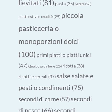
lievitati
(81)
pasta
(35)
patate
(26)
piccola
piatti estivi e cruditè
(29)
pasticceria o
monoporzioni dolci
(100)
primi piatti o piatti unici
(47)
ricotta
(38)
Qualcosa da bere
(26)
salse salate e
risotti e cereali
(37)
pesti o condimenti
(75)
secondi
secondi di carne
(57)
secondi
di pesce
(66)