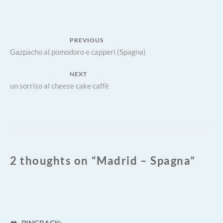
Navigazione
PREVIOUS
Previous
Gazpacho al pomodoro e capperi (Spagna)
articoli
post:
NEXT
Next
un sorriso al cheese cake caffè
post:
2 thoughts on “
Madrid – Spagna
”
PINGBACK: