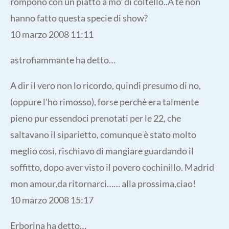
rompono con un piatto a mo' di coltello..A te non
hanno fatto questa specie di show?
10 marzo 2008 11:11
astrofiammante ha detto…
A dir il vero non lo ricordo, quindi presumo di no,
(oppure l'ho rimosso), forse perchè era talmente
pieno pur essendoci prenotati per le 22, che
saltavano il siparietto, comunque è stato molto
meglio così, rischiavo di mangiare guardando il
soffitto, dopo aver visto il povero cochinillo. Madrid
mon amour,da ritornarci…… alla prossima,ciao!
10 marzo 2008 15:17
Erborina ha detto…