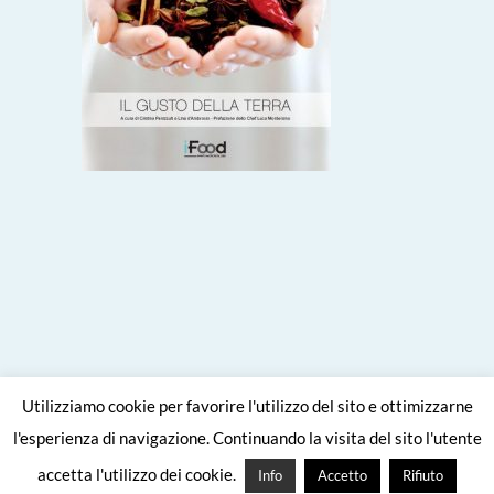
Utilizziamo cookie per favorire l'utilizzo del sito e ottimizzarne
l'esperienza di navigazione. Continuando la visita del sito l'utente
Site crafted with
by
Viaggiare come
accetta l'utilizzo dei cookie.
Info
Accetto
Rifiuto
mangiare