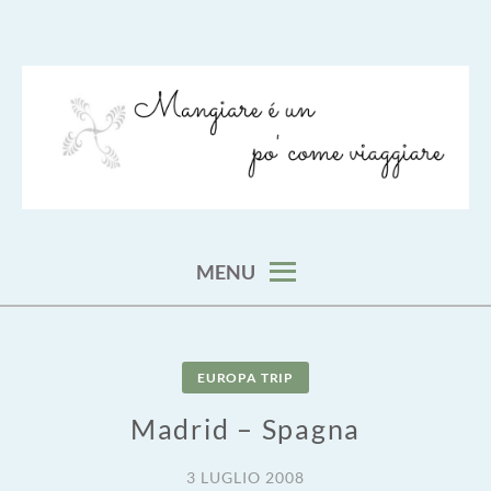
Skip
to
content
viaggia impara cucina e aggiungi un posto a tavola
VIAGGIARE COME MANGIARE
MENU
EUROPA TRIP
Madrid – Spagna
3 LUGLIO 2008