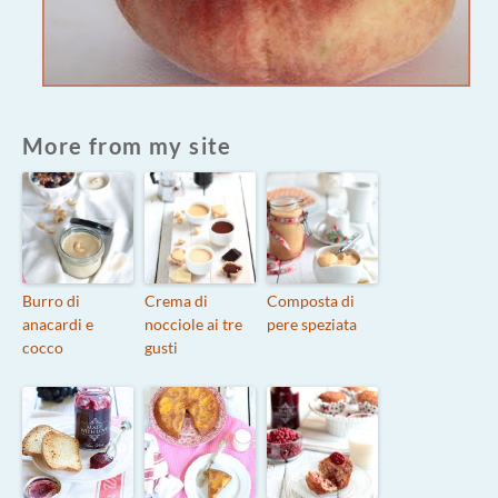
More from my site
Burro di
Crema di
Composta di
anacardi e
nocciole ai tre
pere speziata
cocco
gusti