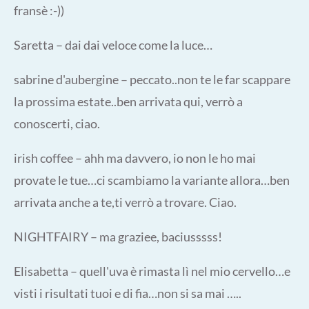
fransè :-))
Saretta – dai dai veloce come la luce…
sabrine d'aubergine – peccato..non te le far scappare
la prossima estate..ben arrivata qui, verrò a
conoscerti, ciao.
irish coffee – ahh ma davvero, io non le ho mai
provate le tue…ci scambiamo la variante allora…ben
arrivata anche a te,ti verrò a trovare. Ciao.
NIGHTFAIRY – ma graziee, baciusssss!
Elisabetta – quell'uva è rimasta lì nel mio cervello…e
visti i risultati tuoi e di fia…non si sa mai …..