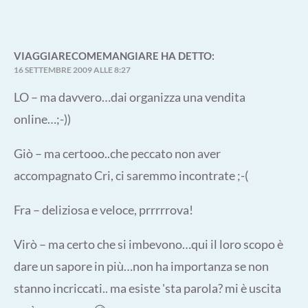
VIAGGIARECOMEMANGIARE
HA DETTO:
16 SETTEMBRE 2009 ALLE 8:27
LO – ma davvero…dai organizza una vendita
online…;-))
Giò – ma certooo..che peccato non aver
accompagnato Cri, ci saremmo incontrate ;-(
Fra – deliziosa e veloce, prrrrrova!
Virò – ma certo che si imbevono…qui il loro scopo è
dare un sapore in più…non ha importanza se non
stanno incriccati.. ma esiste 'sta parola? mi è uscita