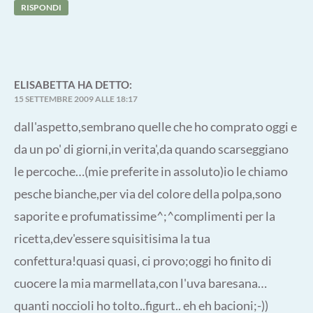
RISPONDI
ELISABETTA
HA DETTO:
15 SETTEMBRE 2009 ALLE 18:17
dall'aspetto,sembrano quelle che ho comprato oggi e
da un po' di giorni,in verita',da quando scarseggiano
le percoche…(mie preferite in assoluto)io le chiamo
pesche bianche,per via del colore della polpa,sono
saporite e profumatissime^;^complimenti per la
ricetta,dev'essere squisitisima la tua
confettura!quasi quasi, ci provo;oggi ho finito di
cuocere la mia marmellata,con l'uva baresana…
quanti noccioli ho tolto..figurt.. eh eh bacioni;-))