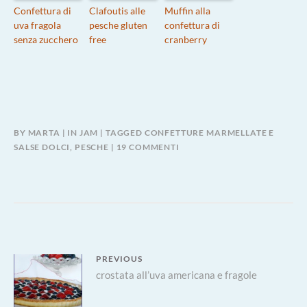
Confettura di
Clafoutis alle
Muffin alla
uva fragola
pesche gluten
confettura di
senza zucchero
free
cranberry
BY
MARTA
IN
JAM
TAGGED
CONFETTURE MARMELLATE E
SU
SALSE DOLCI
,
PESCHE
19 COMMENTI
CONFETTURA
DI
SATURNINE
E
AMARETTI
Navigazione
PREVIOUS
Previous
crostata all’uva americana e fragole
articoli
post: