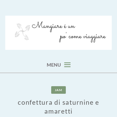
Skip
to
content
viaggia impara cucina e aggiungi un posto a tavola
VIAGGIARE COME MANGIARE
MENU
JAM
confettura di saturnine e
amaretti