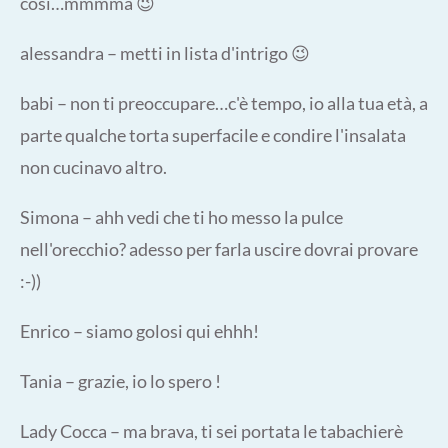
così…mmmma 😉
alessandra – metti in lista d'intrigo 😉
babi – non ti preoccupare…c'è tempo, io alla tua età, a
parte qualche torta superfacile e condire l'insalata
non cucinavo altro.
Simona – ahh vedi che ti ho messo la pulce
nell'orecchio? adesso per farla uscire dovrai provare
:-))
Enrico – siamo golosi qui ehhh!
Tania – grazie, io lo spero !
Lady Cocca – ma brava, ti sei portata le tabachierè