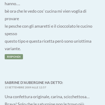
hanno….
bè ora che le vedo cos' cucina mi vien voglia di
provare
le pesche con gli amaretti e il cioccolato le cucino
spesso
questo tipo e questa ricetta però sono un'ottima
variante.
RISPONDI
SABRINE D'AUBERGINE
HA DETTO:
15 SETTEMBRE 2009 ALLE 12:57
Una confettura originale, carina, scicchettosa…
Brava! Solo che le saturnine non le trovo più