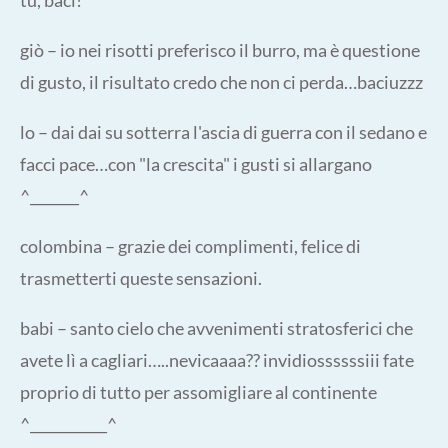
tu, baci!
giò – io nei risotti preferisco il burro, ma è questione
di gusto, il risultato credo che non ci perda…baciuzzz
lo – dai dai su sotterra l'ascia di guerra con il sedano e
facci pace…con "la crescita" i gusti si allargano
^_______^
colombina – grazie dei complimenti, felice di
trasmetterti queste sensazioni.
babi – santo cielo che avvenimenti stratosferici che
avete lì a cagliari…..nevicaaaa?? invidiossssssiii fate
proprio di tutto per assomigliare al continente
^___________^