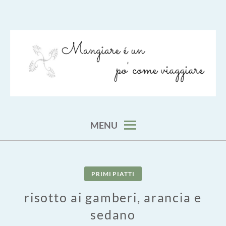
Skip
to
content
viaggia impara cucina e aggiungi un posto a tavola
VIAGGIARE COME MANGIARE
MENU
PRIMI PIATTI
risotto ai gamberi, arancia e
sedano