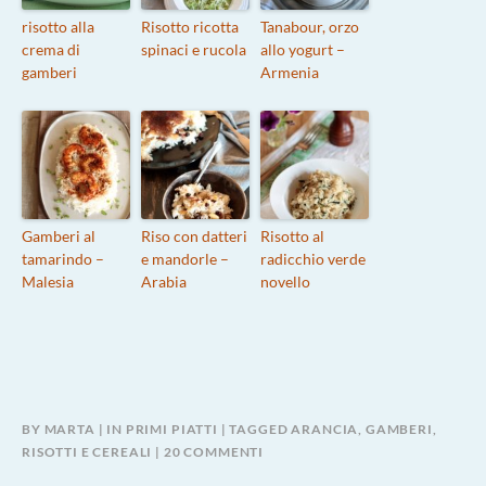
risotto alla
Risotto ricotta
Tanabour, orzo
crema di
spinaci e rucola
allo yogurt –
gamberi
Armenia
Gamberi al
Riso con datteri
Risotto al
tamarindo –
e mandorle –
radicchio verde
Malesia
Arabia
novello
BY
MARTA
IN
PRIMI PIATTI
TAGGED
ARANCIA
,
GAMBERI
,
SU
RISOTTI E CEREALI
20 COMMENTI
RISOTTO