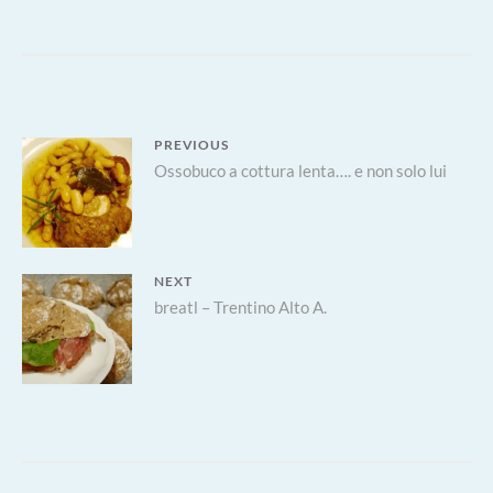
AI
GAMBERI,
ARANCIA
E
SEDANO
Navigazione
PREVIOUS
Previous
Ossobuco a cottura lenta…. e non solo lui
articoli
post:
NEXT
Next
breatl – Trentino Alto A.
post: