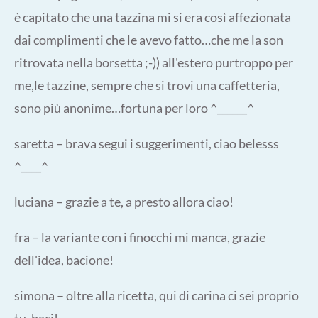
è capitato che una tazzina mi si era così affezionata
dai complimenti che le avevo fatto…che me la son
ritrovata nella borsetta ;-)) all'estero purtroppo per
me,le tazzine, sempre che si trovi una caffetteria,
sono più anonime…fortuna per loro ^______^
saretta – brava segui i suggerimenti, ciao belesss
^____^
luciana – grazie a te, a presto allora ciao!
fra – la variante con i finocchi mi manca, grazie
dell'idea, bacione!
simona – oltre alla ricetta, qui di carina ci sei proprio