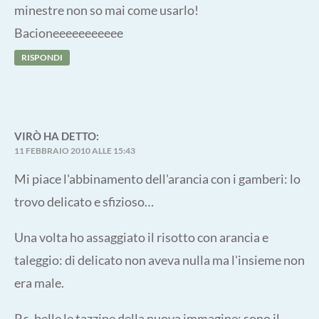
minestre non so mai come usarlo!
Bacioneeeeeeeeeee
RISPONDI
VIRÒ
HA DETTO:
11 FEBBRAIO 2010 ALLE 15:43
Mi piace l'abbinamento dell'arancia con i gamberi: lo
trovo delicato e sfizioso…
Una volta ho assaggiato il risotto con arancia e
taleggio: di delicato non aveva nulla ma l'insieme non
era male.
P.s. belle le tazzine della nuova immagine: sono il