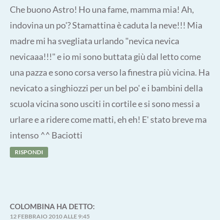
Che buono Astro! Ho una fame, mamma mia! Ah,
indovina un po'? Stamattina è caduta la neve!!! Mia
madre mi ha svegliata urlando "nevica nevica
nevicaaa!!!" e io mi sono buttata giù dal letto come
una pazza e sono corsa verso la finestra più vicina. Ha
nevicato a singhiozzi per un bel po' e i bambini della
scuola vicina sono usciti in cortile e si sono messi a
urlare e a ridere come matti, eh eh! E' stato breve ma
intenso ^^ Baciotti
RISPONDI
COLOMBINA
HA DETTO:
12 FEBBRAIO 2010 ALLE 9:45