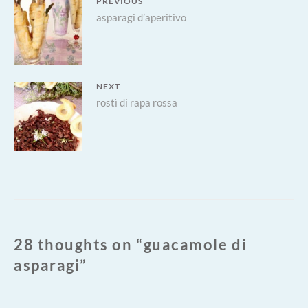
Navigazione
PREVIOUS
Previous
asparagi d’aperitivo
articoli
post:
NEXT
Next
rostì di rapa rossa
post:
28 thoughts on “
guacamole di
asparagi
”