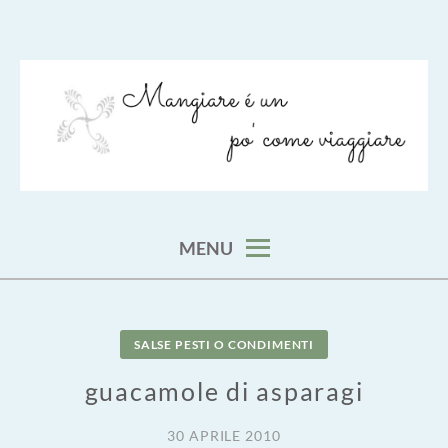
Skip
to
content
viaggia impara cucina e aggiungi un posto a tavola
VIAGGIARE COME MANGIARE
MENU
SALSE PESTI O CONDIMENTI
guacamole di asparagi
30 APRILE 2010