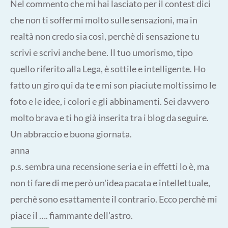
Nel commento che mi hai lasciato per il contest dici
che non ti soffermi molto sulle sensazioni, ma in
realtà non credo sia così, perchè di sensazione tu
scrivi e scrivi anche bene. Il tuo umorismo, tipo
quello riferito alla Lega, è sottile e intelligente. Ho
fatto un giro qui da te e mi son piaciute moltissimo le
foto e le idee, i colori e gli abbinamenti. Sei davvero
molto brava e ti ho già inserita tra i blog da seguire.
Un abbraccio e buona giornata.
anna
p.s. sembra una recensione seria e in effetti lo è, ma
non ti fare di me però un'idea pacata e intellettuale,
perchè sono esattamente il contrario. Ecco perchè mi
piace il …. fiammante dell'astro.