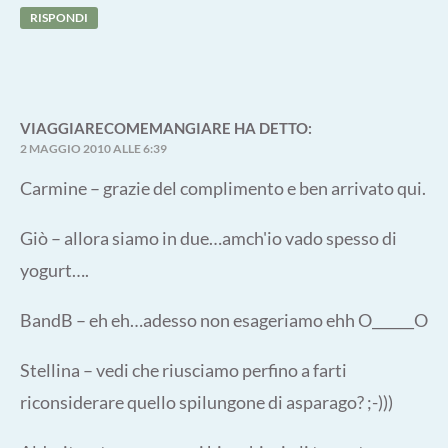
RISPONDI
VIAGGIARECOMEMANGIARE
HA DETTO:
2 MAGGIO 2010 ALLE 6:39
Carmine – grazie del complimento e ben arrivato qui.
Giò – allora siamo in due…amch'io vado spesso di
yogurt….
BandB – eh eh…adesso non esageriamo ehh O______O
Stellina – vedi che riusciamo perfino a farti
riconsiderare quello spilungone di asparago? ;-)))