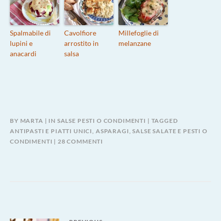
Spalmabile di
Cavolfiore
Millefoglie di
lupini e
arrostito in
melanzane
anacardi
salsa
BY
MARTA
IN
SALSE PESTI O CONDIMENTI
TAGGED
ANTIPASTI E PIATTI UNICI
,
ASPARAGI
,
SALSE SALATE E PESTI O
SU
CONDIMENTI
28 COMMENTI
GUACAMOLE
DI
ASPARAGI