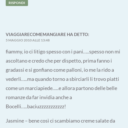
RISPONDI
VIAGGIARECOMEMANGIARE
HA DETTO:
5 MAGGIO 2010 ALLE 13:48
fiammy, io ci litigo spesso con i pani…..spesso non mi
ascoltano e credo che per dispetto, prima fanno i
gradassi e si gonfiano come palloni, io me la rido a
vederli…..ma quando torno a sbirciarli li trovo piatti
come un marciapiede…..e allora partono delle belle
romanze da far invidia anche a
Bocelli…..baciuzzzzzzzzzzz!
Jasmine – bene così ci scambiamo creme salate da