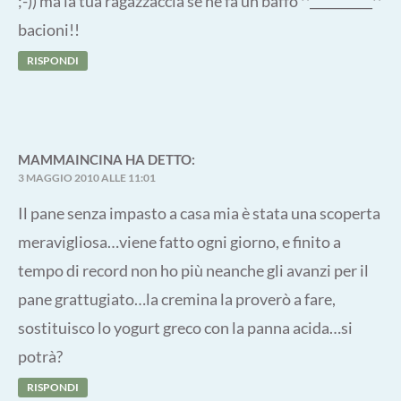
;-)) ma la tua ragazzaccia se ne fa un baffo ^__________^
bacioni!!
RISPONDI
MAMMAINCINA
HA DETTO:
3 MAGGIO 2010 ALLE 11:01
Il pane senza impasto a casa mia è stata una scoperta
meravigliosa…viene fatto ogni giorno, e finito a
tempo di record non ho più neanche gli avanzi per il
pane grattugiato…la cremina la proverò a fare,
sostituisco lo yogurt greco con la panna acida…si
potrà?
RISPONDI