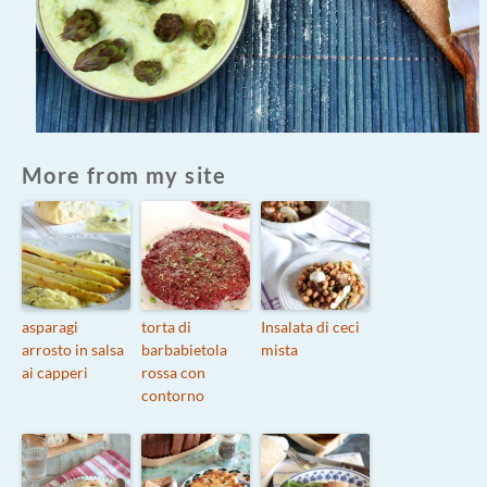
More from my site
asparagi
torta di
Insalata di ceci
arrosto in salsa
barbabietola
mista
ai capperi
rossa con
contorno