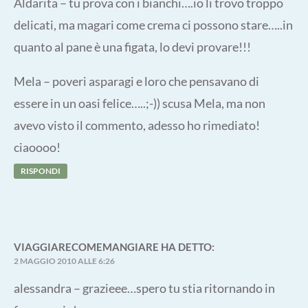
Aldarita – tu prova con i bianchi….io li trovo troppo
delicati, ma magari come crema ci possono stare…..in
quanto al pane è una figata, lo devi provare!!!
Mela – poveri asparagi e loro che pensavano di
essere in un oasi felice…..;-)) scusa Mela, ma non
avevo visto il commento, adesso ho rimediato!
ciaoooo!
RISPONDI
VIAGGIARECOMEMANGIARE
HA DETTO:
2 MAGGIO 2010 ALLE 6:26
alessandra – grazieee…spero tu stia ritornando in