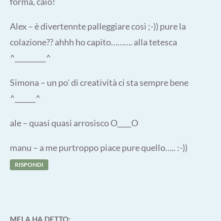
forma, caio!
Alex – è divertennte palleggiare così ;-)) pure la
colazione?? ahhh ho capito………. alla tetesca
^_________^
Simona – un po' di creatività ci sta sempre bene
^______^
ale – quasi quasi arrosisco O____O
manu – a me purtroppo piace pure quello….. :-))
RISPONDI
MELA
HA DETTO: