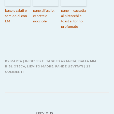
bagels salati e
pane all’aglio,
pane in cassetta
semidolci con
erbette e
ai pistacchi e
LM
nocciole
toast al tonno
profumato
BY
MARTA
IN
DESSERT
TAGGED
ARANCIA
,
DALLA MIA
BIBLIOTECA
,
LIEVITO MADRE
,
PANE E LIEVITATI
23
SU
COMMENTI
PANGOCCIOLI
ALL’ARANCIA
Navigazione
PREVIOUS