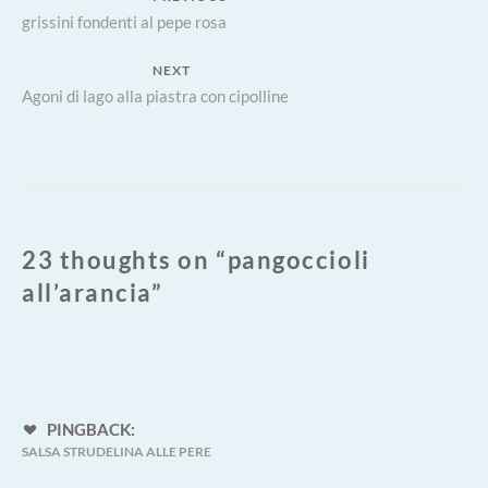
Previous
grissini fondenti al pepe rosa
articoli
post:
NEXT
Next
Agoni di lago alla piastra con cipolline
post:
23 thoughts on “
pangoccioli
all’arancia
”
PINGBACK:
SALSA STRUDELINA ALLE PERE