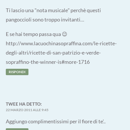
Ti lascio una "nota musicale" perchè questi
pangoccioli sono troppo invitanti…
E se hai tempo passa qua 😉
http://www.lacuochinasopraffina.com/le-ricette-
degli-altri/ricette-di-san-patrizio-e-verde-
sopraffino-the-winner-is#more-1716
RISPONDI
TWEE
HA DETTO:
22 MARZO 2011 ALLE 9:45
Aggiungo complimentissimi per il fiore di te'..