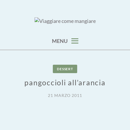
Skip
to
content
viaggia impara cucina e aggiungi un posto a tavola
VIAGGIARE COME MANGIARE
MENU
DESSERT
pangoccioli all’arancia
21 MARZO 2011