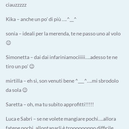
ciauzzzzz
Kika – anche un po' di più ….^__^
sonia – ideali per la merenda, te ne passo uno al volo
😉
Simonetta – dai dai infariniamociiiii….adesso te ne
tiro un po' 😉
mirtilla – eh sì, son venuti bene ^___^….mi sbrodolo
da sola 😉
Saretta – oh, ma tu subito approfitti!!!!!
Luca e Sabri – se ne volete mangiare pochi….allora
fatene pochi, allontanarli è trooooooppo difficile,