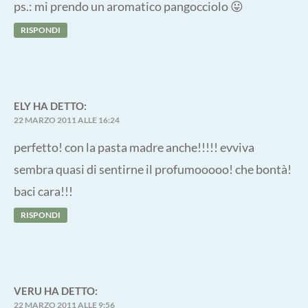
ps.: mi prendo un aromatico pangocciolo 😛
RISPONDI
ELY
HA DETTO:
22 MARZO 2011 ALLE 16:24
perfetto! con la pasta madre anche!!!!! evviva
sembra quasi di sentirne il profumooooo! che bontà!
baci cara!!!
RISPONDI
VERU
HA DETTO:
22 MARZO 2011 ALLE 9:56