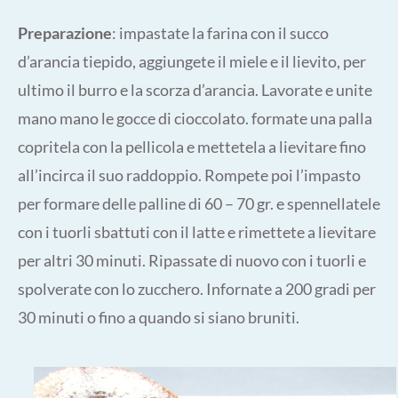
Preparazione
: impastate la farina con il succo
d’arancia tiepido, aggiungete il miele e il lievito, per
ultimo il burro e la scorza d’arancia. Lavorate e unite
mano mano le gocce di cioccolato. formate una palla
copritela con la pellicola e mettetela a lievitare fino
all’incirca il suo raddoppio. Rompete poi l’impasto
per formare delle palline di 60 – 70 gr. e spennellatele
con i tuorli sbattuti con il latte e rimettete a lievitare
per altri 30 minuti. Ripassate di nuovo con i tuorli e
spolverate con lo zucchero. Infornate a 200 gradi per
30 minuti o fino a quando si siano bruniti.