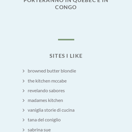
PORTERANNO IN QUEBEC E IN
CONGO
SITES I LIKE
browned butter blondie
the kitchen mccabe
revelando sabores
madames kitchen
vaniglia storie di cucina
tana del coniglio
sabrina sue