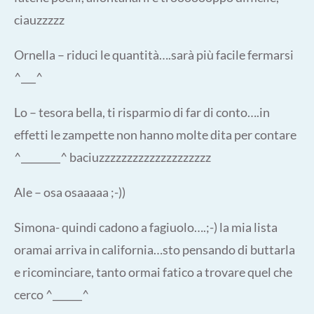
ciauzzzzz
Ornella – riduci le quantità….sarà più facile fermarsi
^___^
Lo – tesora bella, ti risparmio di far di conto….in
effetti le zampette non hanno molte dita per contare
^________^ baciuzzzzzzzzzzzzzzzzzzzz
Ale – osa osaaaaa ;-))
Simona- quindi cadono a fagiuolo….;-) la mia lista
oramai arriva in california…sto pensando di buttarla
e ricominciare, tanto ormai fatico a trovare quel che
cerco ^______^