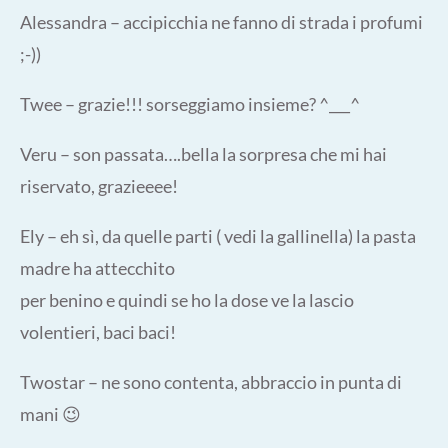
Alessandra – accipicchia ne fanno di strada i profumi
;-))
Twee – grazie!!! sorseggiamo insieme? ^___^
Veru – son passata….bella la sorpresa che mi hai
riservato, grazieeee!
Ely – eh sì, da quelle parti ( vedi la gallinella) la pasta
madre ha attecchito
per benino e quindi se ho la dose ve la lascio
volentieri, baci baci!
Twostar – ne sono contenta, abbraccio in punta di
mani 😉