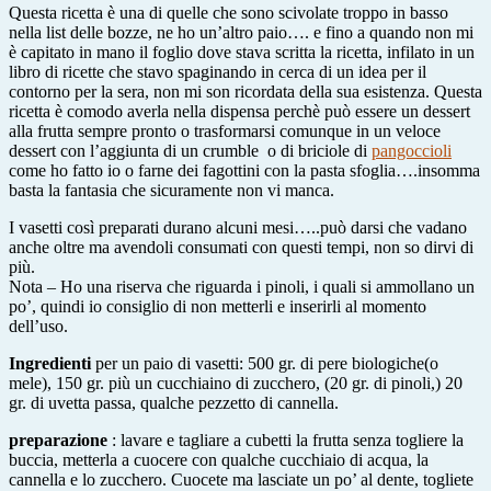
Questa ricetta è una di quelle che sono scivolate troppo in basso
nella list delle bozze, ne ho un’altro paio…. e fino a quando non mi
è capitato in mano il foglio dove stava scritta la ricetta, infilato in un
libro di ricette che stavo spaginando in cerca di un idea per il
contorno per la sera, non mi son ricordata della sua esistenza. Questa
ricetta è comodo averla nella dispensa perchè può essere un dessert
alla frutta sempre pronto o trasformarsi comunque in un veloce
dessert con l’aggiunta di un crumble o di briciole di
pangoccioli
come ho fatto io o farne dei fagottini con la pasta sfoglia….insomma
basta la fantasia che sicuramente non vi manca.
I vasetti così preparati durano alcuni mesi…..può darsi che vadano
anche oltre ma avendoli consumati con questi tempi, non so dirvi di
più.
Nota – Ho una riserva che riguarda i pinoli, i quali si ammollano un
po’, quindi io consiglio di non metterli e inserirli al momento
dell’uso.
Ingredienti
per un paio di vasetti: 500 gr. di pere biologiche(o
mele), 150 gr. più un cucchiaino di zucchero, (20 gr. di pinoli,) 20
gr. di uvetta passa, qualche pezzetto di cannella.
preparazione
: lavare e tagliare a cubetti la frutta senza togliere la
buccia, metterla a cuocere con qualche cucchiaio di acqua, la
cannella e lo zucchero. Cuocete ma lasciate un po’ al dente, togliete