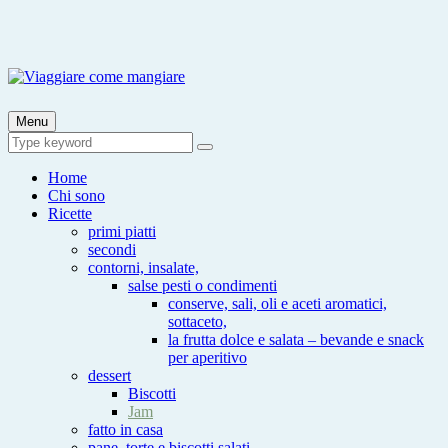
Skip
to
content
Viaggiare come mangiare
Viaggia impara cucina e aggiungi un posto a tavola
Menu
Search
Search
for:
Home
Chi sono
Ricette
primi piatti
secondi
contorni, insalate,
salse pesti o condimenti
conserve, sali, oli e aceti aromatici,
sottaceto,
la frutta dolce e salata – bevande e snack
per aperitivo
dessert
Biscotti
Jam
fatto in casa
pane, torte e biscotti salati