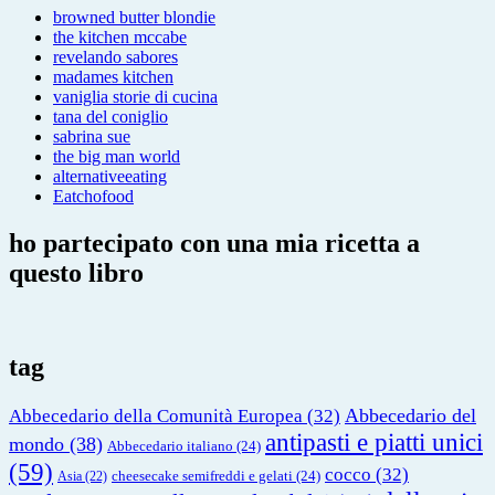
browned butter blondie
the kitchen mccabe
revelando sabores
madames kitchen
vaniglia storie di cucina
tana del coniglio
sabrina sue
the big man world
alternativeeating
Eatchofood
ho partecipato con una mia ricetta a
questo libro
tag
Abbecedario del
Abbecedario della Comunità Europea
(32)
antipasti e piatti unici
mondo
(38)
Abbecedario italiano
(24)
(59)
cocco
(32)
cheesecake semifreddi e gelati
(24)
Asia
(22)