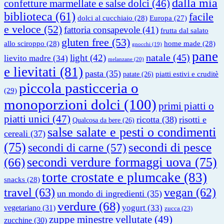
dalla mia
confetture marmellate e salse dolci
(46)
biblioteca
(61)
facile
dolci al cucchiaio
(28)
Europa
(27)
e veloce
(52)
fattoria consapevole
(41)
frutta dal salato
gluten free
(53)
allo sciroppo
(28)
home made
(28)
gnocchi
(19)
pane
natale
(45)
light
(42)
lievito madre
(34)
melanzane
(20)
e lievitati
(81)
pasta
(35)
piatti estivi e cruditè
patate
(26)
piccola pasticceria o
(29)
monoporzioni dolci
(100)
primi piatti o
piatti unici
(47)
ricotta
(38)
risotti e
Qualcosa da bere
(26)
salse salate e pesti o condimenti
cereali
(37)
(75)
secondi di pesce
secondi di carne
(57)
secondi verdure formaggi uova
(75)
(66)
torte crostate e plumcake
(83)
snacks
(28)
travel
(63)
vegan
(62)
un mondo di ingredienti
(35)
verdure
(68)
yogurt
(33)
vegetariano
(31)
zucca
(23)
zuppe minestre vellutate
(49)
zucchine
(30)