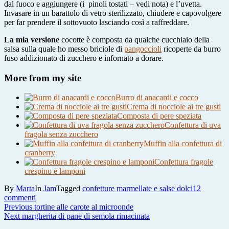
dal fuoco e aggiungere (i pinoli tostati – vedi nota) e l’uvetta.
Invasare in un barattolo di vetro sterilizzato, chiudere e capovolgere
per far prendere il sottovuoto lasciando così a raffreddare.
La mia versione
cocotte è composta da qualche cucchiaio della
salsa sulla quale ho messo briciole di
pangoccioli
ricoperte da burro
fuso addizionato di zucchero e infornato a dorare.
More from my site
Burro di anacardi e cocco
Crema di nocciole ai tre gusti
Composta di pere speziata
Confettura di uva
fragola senza zucchero
Muffin alla confettura di
cranberry
Confettura fragole
crespino e lamponi
By
Marta
In
Jam
Tagged
confetture marmellate e salse dolci
12
su
commenti
Navigazione
Previous
salsa
Previous
tortine alle carote al microonde
Next
post:
strudelina
Next
margherita di pane di semola rimacinata
articoli
post:
alle