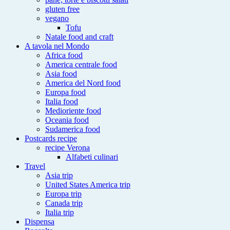
gluten free
vegano
Tofu
Natale food and craft
A tavola nel Mondo
Africa food
America centrale food
Asia food
America del Nord food
Europa food
Italia food
Medioriente food
Oceania food
Sudamerica food
Postcards recipe
recipe Verona
Alfabeti culinari
Travel
Asia trip
United States America trip
Europa trip
Canada trip
Italia trip
Dispensa