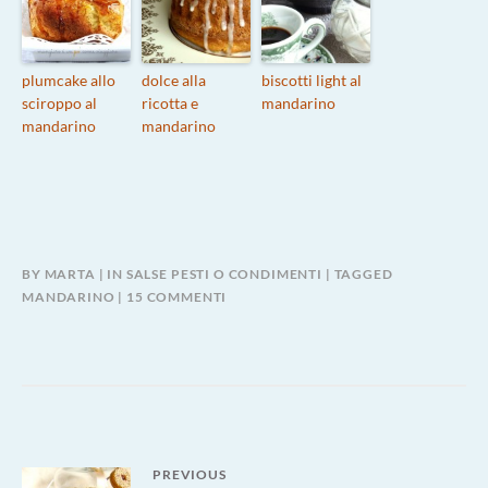
plumcake allo
dolce alla
biscotti light al
sciroppo al
ricotta e
mandarino
mandarino
mandarino
BY
MARTA
IN
SALSE PESTI O CONDIMENTI
TAGGED
SU
MANDARINO
15 COMMENTI
PATÈ
ALLE
OLIVE
NERE
E
CLEMENTINE
Navigazione
PREVIOUS