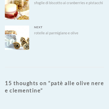
Previous
sfoglie di biscotto ai cranberries e pistacchi
articoli
post:
NEXT
Next
rotelle al parmigiano e olive
post:
15 thoughts on “
patè alle olive nere
e clementine
”