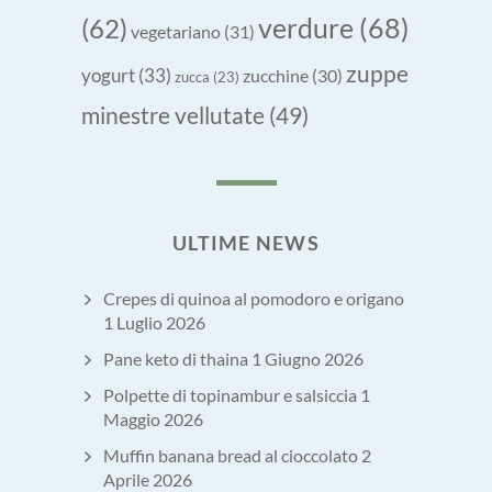
verdure
(68)
(62)
vegetariano
(31)
zuppe
yogurt
(33)
zucchine
(30)
zucca
(23)
minestre vellutate
(49)
ULTIME NEWS
Crepes di quinoa al pomodoro e origano
1 Luglio 2026
Pane keto di thaina
1 Giugno 2026
Polpette di topinambur e salsiccia
1
Maggio 2026
Muffin banana bread al cioccolato
2
Aprile 2026