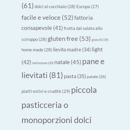
(61)
dolci al cucchiaio
(28)
Europa
(27)
facile e veloce
(52)
fattoria
consapevole
(41)
frutta dal salato allo
gluten free
(53)
sciroppo
(28)
gnocchi
(19)
light
lievito madre
(34)
home made
(28)
pane e
natale
(45)
(42)
melanzane
(20)
lievitati
(81)
pasta
(35)
patate
(26)
piccola
piatti estivi e cruditè
(29)
pasticceria o
monoporzioni dolci