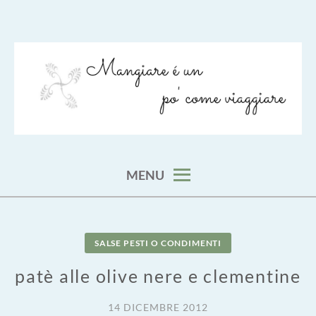
Skip
to
content
viaggia impara cucina e aggiungi un posto a tavola
VIAGGIARE COME MANGIARE
MENU
SALSE PESTI O CONDIMENTI
patè alle olive nere e clementine
14 DICEMBRE 2012