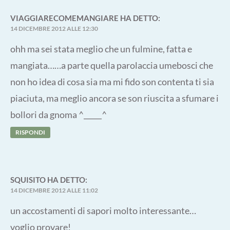
VIAGGIARECOMEMANGIARE
HA DETTO:
14 DICEMBRE 2012 ALLE 12:30
ohh ma sei stata meglio che un fulmine, fatta e
mangiata……a parte quella parolaccia umebosci che
non ho idea di cosa sia ma mi fido son contenta ti sia
piaciuta, ma meglio ancora se son riuscita a sfumare i
bollori da gnoma ^_____^
RISPONDI
SQUISITO
HA DETTO:
14 DICEMBRE 2012 ALLE 11:02
un accostamenti di sapori molto interessante…
voglio provare!