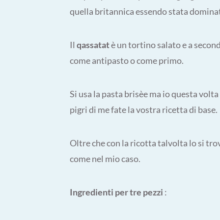
quella britannica essendo stata dominata
Il
qassatat
è un tortino salato e a seco
come antipasto o come primo.
Si usa la pasta brisèe ma io questa volta
pigri di me fate la vostra ricetta di base.
Oltre che con la ricotta talvolta lo si tr
come nel mio caso.
Ingredienti per tre pezzi
: