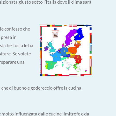
izionata giusto sotto l’Italia dove il clima sarà
sole confesso che
 presa in
st che Lucia le ha
itare. Se volete
preparare una
che di buono e godereccio offre la cucina
è molto influenzata dalle cucine limitrofe e da