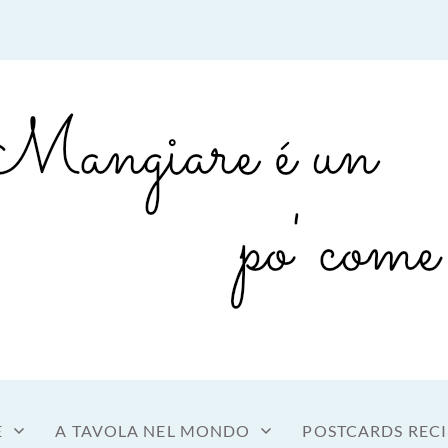
sto a tavola
OME MANGIARE
E
A TAVOLA NEL MONDO
POSTCARDS RECI