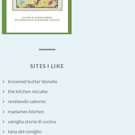
SITES I LIKE
browned butter blondie
the kitchen mccabe
revelando sabores
madames kitchen
vaniglia storie di cucina
tana del coniglio