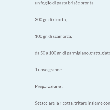
un foglio di pasta brisèe pronta,
300 gr. di ricotta,
100 gr. di scamorza,
da 50 a 100 gr. di parmigiano grattugiat
1 uovo grande.
Preparazione
:
Setacciare la ricotta, tritare insieme con