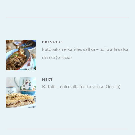
COLORATE
E
4
SALTI
IN
PADELLA
Navigazione
PREVIOUS
Previous
kotòpulo me karides saltsa – pollo alla salsa
articoli
di noci (Grecia)
post:
NEXT
Next
Kataifi – dolce alla frutta secca (Grecia)
post: