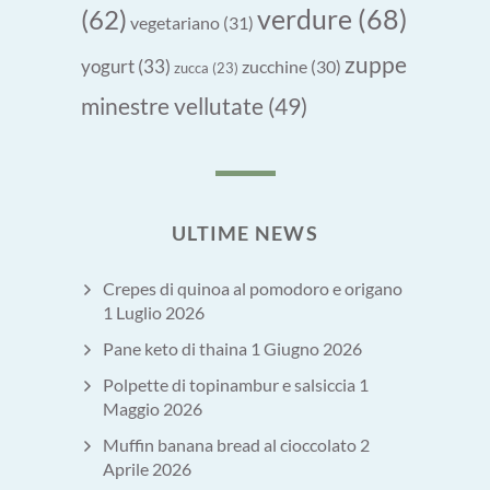
verdure
(68)
(62)
vegetariano
(31)
zuppe
yogurt
(33)
zucchine
(30)
zucca
(23)
minestre vellutate
(49)
ULTIME NEWS
Crepes di quinoa al pomodoro e origano
1 Luglio 2026
Pane keto di thaina
1 Giugno 2026
Polpette di topinambur e salsiccia
1
Maggio 2026
Muffin banana bread al cioccolato
2
Aprile 2026