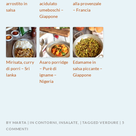
arrostito in
acidulato
alla provenzale
salsa
umeboschi –
– Francia
Giappone
Mirisata, curry
Asaro porridge
Edamame in
di porri – Sri
– Purè di
salsa piccante –
lanka
igname –
Giappone
Nigeria
BY
MARTA
IN
CONTORNI, INSALATE,
TAGGED
VERDURE
5
SU
COMMENTI
BIETE