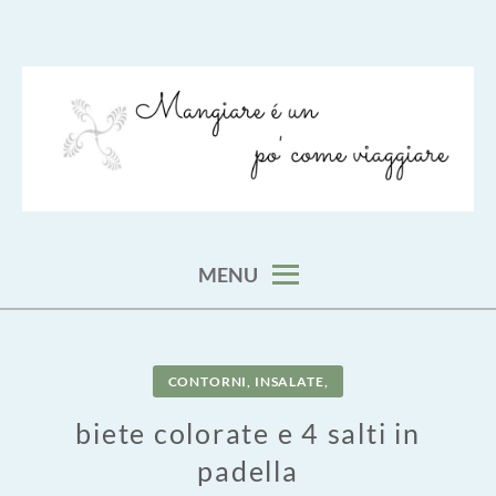
Skip
to
content
viaggia impara cucina e aggiungi un posto a tavola
VIAGGIARE COME MANGIARE
MENU
CONTORNI, INSALATE,
biete colorate e 4 salti in
padella