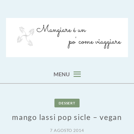
Skip
to
content
viaggia impara cucina e aggiungi un posto a tavola
VIAGGIARE COME MANGIARE
MENU
DESSERT
mango lassi pop sicle – vegan
7 AGOSTO 2014