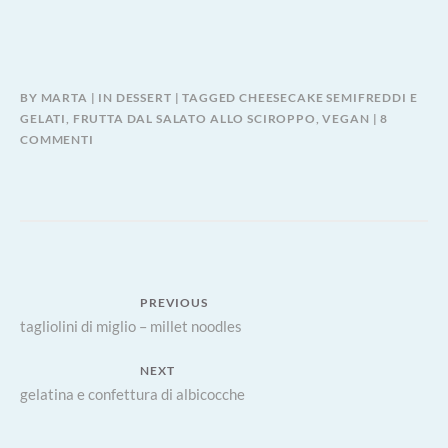
BY
MARTA
IN
DESSERT
TAGGED
CHEESECAKE SEMIFREDDI E
GELATI
,
FRUTTA DAL SALATO ALLO SCIROPPO
,
VEGAN
8
SU
COMMENTI
MANGO
LASSI
POP
SICLE
–
VEGAN
Navigazione
PREVIOUS
Previous
tagliolini di miglio – millet noodles
articoli
post:
NEXT
Next
gelatina e confettura di albicocche
post: