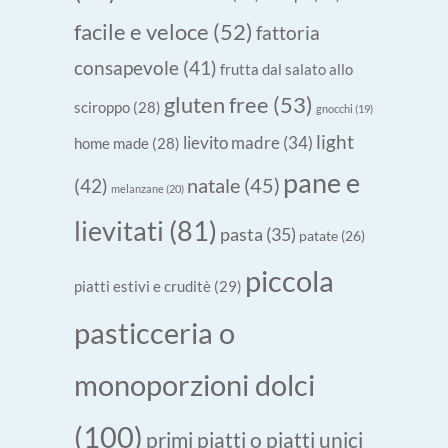
facile e veloce
(52)
fattoria
consapevole
(41)
frutta dal salato allo
gluten free
(53)
sciroppo
(28)
gnocchi
(19)
light
lievito madre
(34)
home made
(28)
pane e
natale
(45)
(42)
melanzane
(20)
lievitati
(81)
pasta
(35)
patate
(26)
piccola
piatti estivi e cruditè
(29)
pasticceria o
monoporzioni dolci
(100)
primi piatti o piatti unici