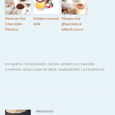
Mexican Hot
Golden coconut
Masala chai
Chocolate –
milk
ghiacciato al
Messico
latte di cocco
BY
MARTA
IN
BEVANDE, INFUSI, APERITIVI
TAGGED
SU
LAMPONI
,
QUALCOSA DA BERE
,
RABARBARO
6 COMMENTI
LIMO
AL
RABA
E
LAMP
Navigazione
PREVIOUS