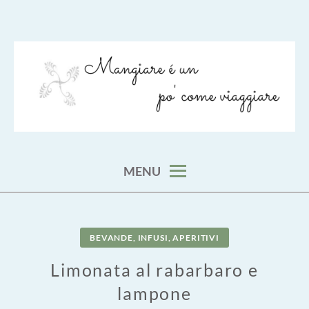
Skip
to
content
viaggia impara cucina e aggiungi un posto a tavola
VIAGGIARE COME MANGIARE
MENU
BEVANDE, INFUSI, APERITIVI
Limonata al rabarbaro e
lampone