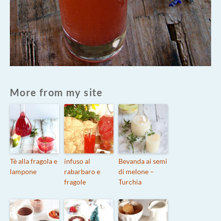
More from my site
Tè alla fragola e
infuso al
Bevanda ai semi
lampone
rabarbaro e
di melone –
fragole
Turchia