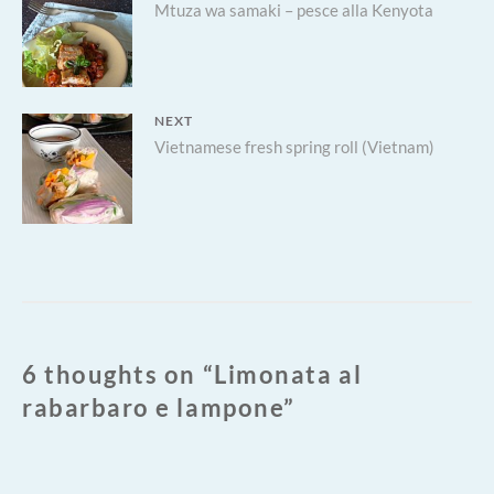
Previous
Mtuza wa samaki – pesce alla Kenyota
articoli
post:
NEXT
Next
Vietnamese fresh spring roll (Vietnam)
post:
6 thoughts on “
Limonata al
rabarbaro e lampone
”