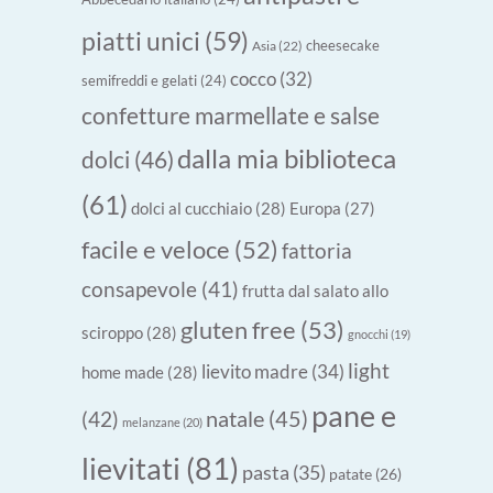
piatti unici
(59)
cheesecake
Asia
(22)
cocco
(32)
semifreddi e gelati
(24)
confetture marmellate e salse
dalla mia biblioteca
dolci
(46)
(61)
dolci al cucchiaio
(28)
Europa
(27)
facile e veloce
(52)
fattoria
consapevole
(41)
frutta dal salato allo
gluten free
(53)
sciroppo
(28)
gnocchi
(19)
light
lievito madre
(34)
home made
(28)
pane e
natale
(45)
(42)
melanzane
(20)
lievitati
(81)
pasta
(35)
patate
(26)