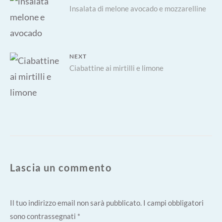
Previous
Insalata di melone avocado e mozzarelline
articoli
post:
NEXT
Next
Ciabattine ai mirtilli e limone
post:
Lascia un commento
Il tuo indirizzo email non sarà pubblicato.
I campi obbligatori
sono contrassegnati
*