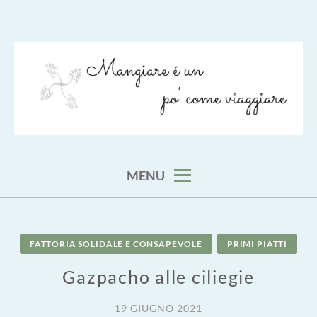
Skip
to
content
viaggia impara cucina e aggiungi un posto a tavola
VIAGGIARE COME MANGIARE
MENU
FATTORIA SOLIDALE E CONSAPEVOLE
PRIMI PIATTI
Gazpacho alle ciliegie
19 GIUGNO 2021