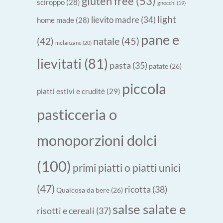
gluten free
(53)
sciroppo
(28)
gnocchi
(19)
light
lievito madre
(34)
home made
(28)
pane e
natale
(45)
(42)
melanzane
(20)
lievitati
(81)
pasta
(35)
patate
(26)
piccola
piatti estivi e cruditè
(29)
pasticceria o
monoporzioni dolci
(100)
primi piatti o piatti unici
(47)
ricotta
(38)
Qualcosa da bere
(26)
salse salate e
risotti e cereali
(37)