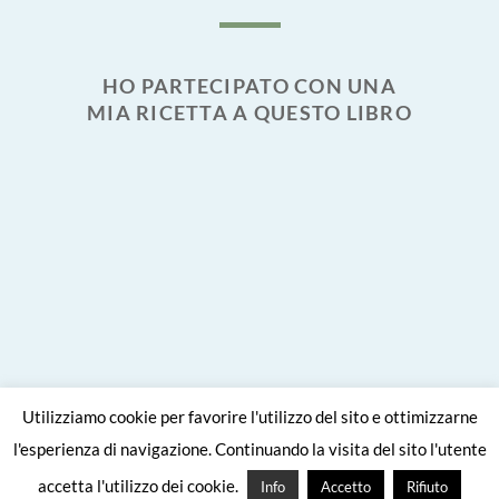
HO PARTECIPATO CON UNA
MIA RICETTA A QUESTO LIBRO
Utilizziamo cookie per favorire l'utilizzo del sito e ottimizzarne
l'esperienza di navigazione. Continuando la visita del sito l'utente
Site crafted with
by
Viaggiare come
accetta l'utilizzo dei cookie.
Info
Accetto
Rifiuto
mangiare