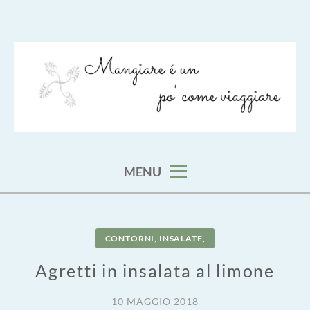
Skip
to
content
viaggia impara cucina e aggiungi un posto a tavola
VIAGGIARE COME MANGIARE
MENU
CONTORNI, INSALATE,
Agretti in insalata al limone
10 MAGGIO 2018