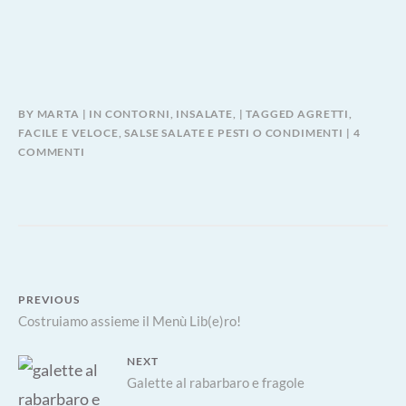
BY
MARTA
IN
CONTORNI, INSALATE,
TAGGED
AGRETTI
,
FACILE E VELOCE
,
SALSE SALATE E PESTI O CONDIMENTI
4
SU
COMMENTI
AGRETTI
IN
INSALATA
AL
LIMONE
Navigazione
PREVIOUS
Previous
Costruiamo assieme il Menù Lib(e)ro!
articoli
post:
NEXT
Next
Galette al rabarbaro e fragole