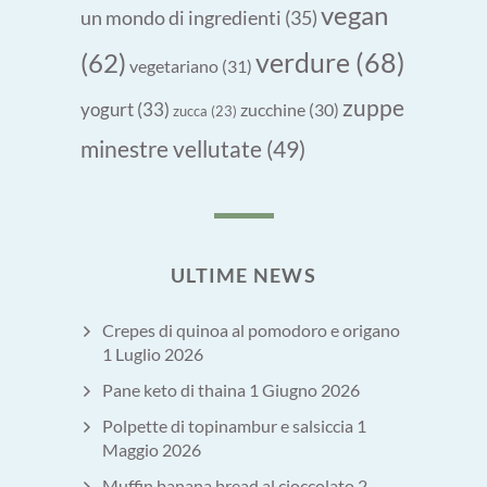
vegan
un mondo di ingredienti
(35)
verdure
(68)
(62)
vegetariano
(31)
zuppe
yogurt
(33)
zucchine
(30)
zucca
(23)
minestre vellutate
(49)
ULTIME NEWS
Crepes di quinoa al pomodoro e origano
1 Luglio 2026
Pane keto di thaina
1 Giugno 2026
Polpette di topinambur e salsiccia
1
Maggio 2026
Muffin banana bread al cioccolato
2