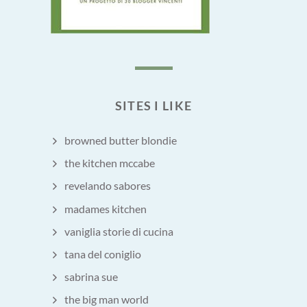
SITES I LIKE
browned butter blondie
the kitchen mccabe
revelando sabores
madames kitchen
vaniglia storie di cucina
tana del coniglio
sabrina sue
the big man world