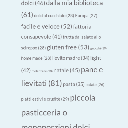
dalla mia biblioteca
dolci
(46)
(61)
dolci al cucchiaio
(28)
Europa
(27)
facile e veloce
(52)
fattoria
consapevole
(41)
frutta dal salato allo
gluten free
(53)
sciroppo
(28)
gnocchi
(19)
light
lievito madre
(34)
home made
(28)
pane e
natale
(45)
(42)
melanzane
(20)
lievitati
(81)
pasta
(35)
patate
(26)
piccola
piatti estivi e cruditè
(29)
pasticceria o
monoporzioni dolci